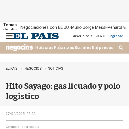
Temas
Negociaciones con EE.UU.
Murió Jorge Messi
Peñarol vs
del día:
Suscribite al 50% OFF
Ingresar
M
e
Noticias
Finanzas
Rurales
Empresas
n
M
u
o
s
t
EL PAÍS
NEGOCIOS
NOTICIAS
r
a
Hito Sayago: gas licuado y polo
r
b
logístico
�
s
q
u
27/04/2015, 05:00
e
d
Compartir esta noticia