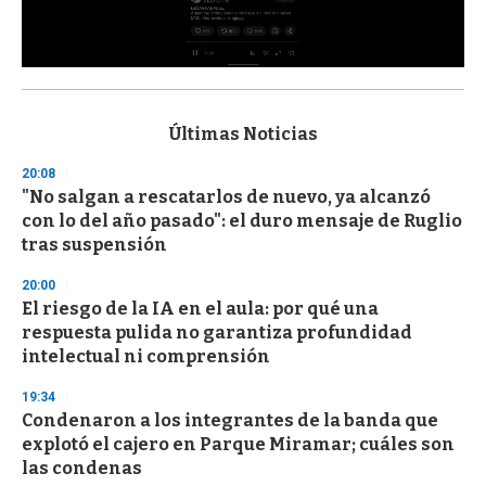
0
s
e
c
Últimas Noticias
o
n
20:08
d
"No salgan a rescatarlos de nuevo, ya alcanzó
s
o
con lo del año pasado": el duro mensaje de Ruglio
f
tras suspensión
3
3
s
20:00
e
El riesgo de la IA en el aula: por qué una
c
respuesta pulida no garantiza profundidad
o
n
intelectual ni comprensión
d
s
19:34
Condenaron a los integrantes de la banda que
explotó el cajero en Parque Miramar; cuáles son
las condenas