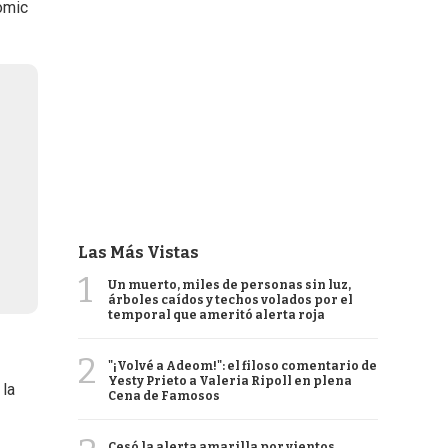
omic
Las Más Vistas
1
Un muerto, miles de personas sin luz,
árboles caídos y techos volados por el
temporal que ameritó alerta roja
2
"¡Volvé a Adeom!": el filoso comentario de
Yesty Prieto a Valeria Ripoll en plena
 la
Cena de Famosos
Cesó la alerta amarilla por vientos