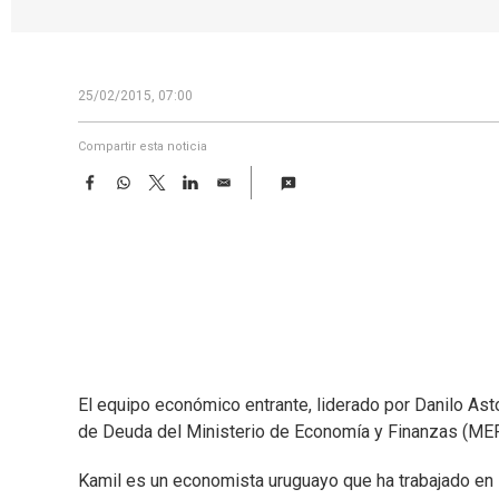
25/02/2015, 07:00
Compartir esta noticia
F
W
T
L
E
a
h
w
i
m
c
a
i
n
a
e
t
t
k
i
b
s
t
e
l
o
A
e
d
o
p
r
I
k
p
n
El equipo económico entrante, liderado por Danilo Ast
de Deuda del Ministerio de Economía y Finanzas (MEF),
Kamil es un economista uruguayo que ha trabajado en