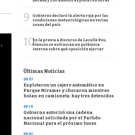
década y Livramento explota con obras
9
Gobierno declaró la alerta roja por las
condiciones meteorológicas en varias
zonas del país
10
En la previa a discurso de Lacalle Pou,
cha argentino en "Subrayado"
blancos se enfrascan en polémica
interna sobre qué oposición ejercer
Últimas Noticias
09:37
Explotaron un cajero automático en
Parque Miramar y chocaron mientras
huían en camioneta; hay tres detenidos
09:19
Gobierno autorizó una cadena
nacional solicitada por el Partido
Nacional para el próximo lunes
09:02