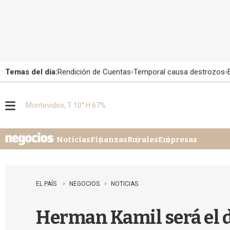
Temas del día:
Rendición de Cuentas
Temporal causa destrozos
Montevideo, T 10° H 67%
M
e
n
u
Noticias
Finanzas
Rurales
Empresas
EL PAÍS
NEGOCIOS
NOTICIAS
Herman Kamil será el 