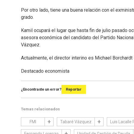
Por otro lado, tiene una buena relación con el exminis
grado.
Kamil ocupará el lugar que hasta fin de julio pasado o
asesora económica del candidato del Partido Nacional,
Vázquez.
Actualmente, el director interino es Michael Borchardt
Destacado economista
¿Encontraste un error?
Reportar
Temas relacionados
FMI
Tabaré Vázquez
Luis Lacalle
Fernando Lorenzo
Unidad de Gestión de Deuda