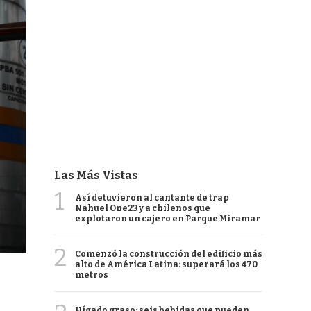
Las Más Vistas
1
Así detuvieron al cantante de trap
Nahuel One23 y a chilenos que
explotaron un cajero en Parque Miramar
2
Comenzó la construcción del edificio más
alto de América Latina: superará los 470
metros
Hígado graso: seis bebidas que pueden