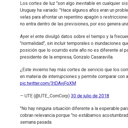
Los cortes de luz "son algo inevitable en cualquier si
Uruguay ha variado: "Hace algunos años eran un proble
velas para afrontar un repentino apagón o restriccio
no entra dentro de las previsiones, por eso genera una
Ayer el ente divulgó datos sobre el tiempo y la frecue
"normalidad", sin incluir temporales o inundaciones
posición que lo ocurrido este año no es diferente al 
presidente de la empresa, Gonzalo Casaravilla.
¿Este invierno hay más cortes de servicio que los com
en materia de interrupciones y permite comparar con 
pic.twitter.com/3tDAvjFpXM
— UTE (@UTE_ComCorp)
30 de julio de 2018
"No hay ninguna situación diferente a la esperable par
cobran relevancia porque "no estábamos acostumbrados
semana pasada.