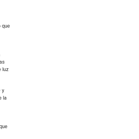
o que
a
las
 luz
 y
e la
rque