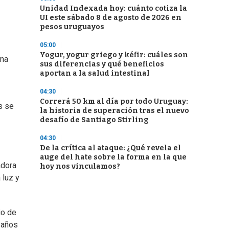
Unidad Indexada hoy: cuánto cotiza la
UI este sábado 8 de agosto de 2026 en
pesos uruguayos
05:00
Yogur, yogur griego y kéfir: cuáles son
una
sus diferencias y qué beneficios
aportan a la salud intestinal
04:30
Correrá 50 km al día por todo Uruguay:
s se
la historia de superación tras el nuevo
desafío de Santiago Stirling
04:30
De la crítica al ataque: ¿Qué revela el
auge del hate sobre la forma en la que
adora
hoy nos vinculamos?
 luz y
io de
 años