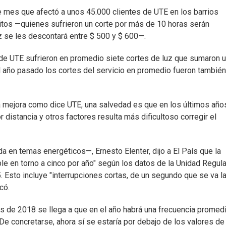
e mes que afectó a unos 45.000 clientes de UTE en los barrios
itos —quienes sufrieron un corte por más de 10 horas serán
z se les descontará entre $ 500 y $ 600—.
 de UTE sufrieron en promedio siete cortes de luz que sumaron 
l año pasado los cortes del servicio en promedio fueron también
a mejora como dice UTE, una salvedad es que en los últimos año
 distancia y otros factores resulta más dificultoso corregir el
a en temas energéticos—, Ernesto Elenter, dijo a El País que la
le en torno a cinco por año" según los datos de la Unidad Regul
 Esto incluye "interrupciones cortas, de un segundo que se va la
có.
s de 2018 se llega a que en el año habrá una frecuencia promed
De concretarse, ahora sí se estaría por debajo de los valores de