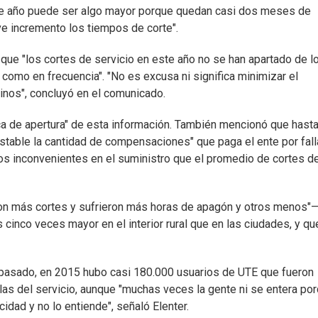
n de año puede ser algo mayor porque quedan casi dos meses de
ve incremento los tiempos de corte".
que "los cortes de servicio en este año no se han apartado de l
como en frecuencia". "No es excusa ni significa minimizar el
minos", concluyó en el comunicado.
ca de apertura" de esta información. También mencionó que hast
estable la cantidad de compensaciones" que paga el ente por fal
los inconvenientes en el suministro que el promedio de cortes de
ron más cortes y sufrieron más horas de apagón y otros menos"—
 cinco veces mayor en el interior rural que en las ciudades, y qu
 pasado, en 2015 hubo casi 180.000 usuarios de UTE que fueron
as del servicio, aunque "muchas veces la gente ni se entera po
idad y no lo entiende", señaló Elenter.