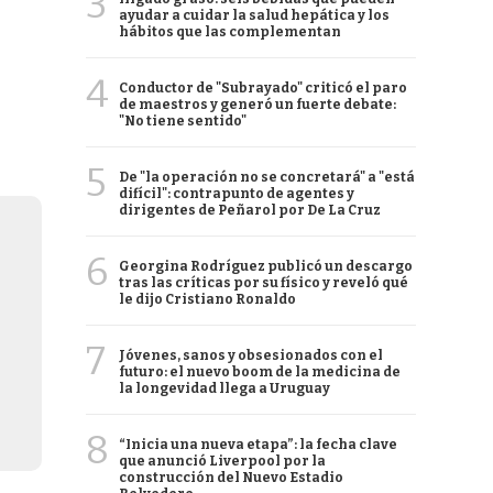
3
ayudar a cuidar la salud hepática y los
hábitos que las complementan
4
Conductor de "Subrayado" criticó el paro
de maestros y generó un fuerte debate:
"No tiene sentido"
5
De "la operación no se concretará" a "está
difícil": contrapunto de agentes y
dirigentes de Peñarol por De La Cruz
6
Georgina Rodríguez publicó un descargo
tras las críticas por su físico y reveló qué
le dijo Cristiano Ronaldo
7
Jóvenes, sanos y obsesionados con el
futuro: el nuevo boom de la medicina de
la longevidad llega a Uruguay
8
“Inicia una nueva etapa”: la fecha clave
que anunció Liverpool por la
construcción del Nuevo Estadio