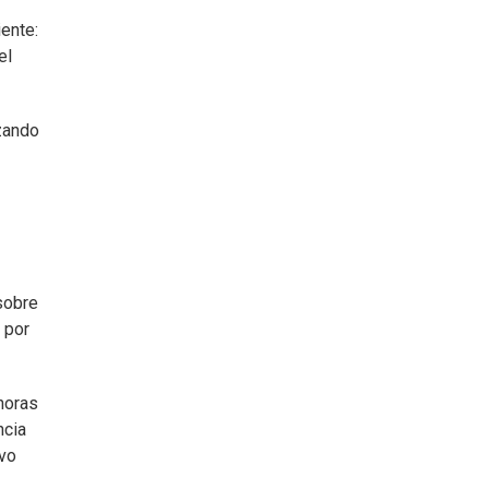
iente:
el
zando
sobre
 por
horas
ncia
uvo