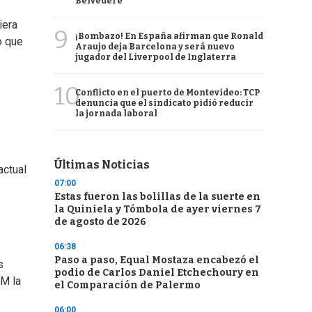
Belvedere
iera
9
¡Bombazo! En España afirman que Ronald
o que
Araujo deja Barcelona y será nuevo
jugador del Liverpool de Inglaterra
10
Conflicto en el puerto de Montevideo: TCP
denuncia que el sindicato pidió reducir
la jornada laboral
Últimas Noticias
actual
07:00
Estas fueron las bolillas de la suerte en
la Quiniela y Tómbola de ayer viernes 7
de agosto de 2026
06:38
Paso a paso, Equal Mostaza encabezó el
s
podio de Carlos Daniel Etchechoury en
FM la
el Comparación de Palermo
06:00