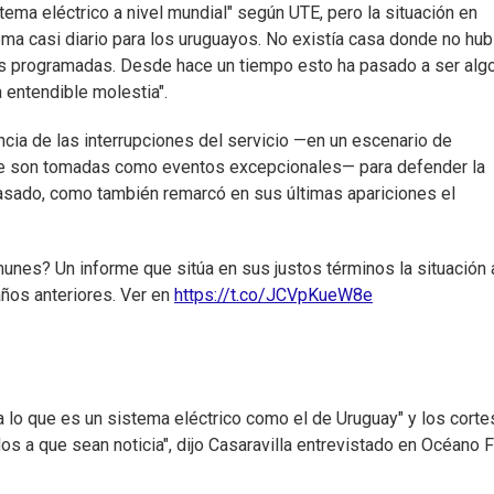
stema eléctrico a nivel mundial" según UTE, pero la situación en
ma casi diario para los uruguayos. No existía casa donde no hub
nes programadas. Desde hace un tiempo esto ha pasado a ser alg
 entendible molestia".
ncia de las interrupciones del servicio —en un escenario de
 que son tomadas como eventos excepcionales— para defender la
pasado, como también remarcó en sus últimas apariciones el
unes? Un informe que sitúa en sus justos términos la situación 
años anteriores. Ver en
https://t.co/JCVpKueW8e
a lo que es un sistema eléctrico como el de Uruguay" y los corte
 a que sean noticia", dijo Casaravilla entrevistado en Océano 