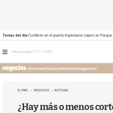
Temas del día:
Conflicto en el puerto
Explotaron cajero en Parque
Montevideo, T 11° H 55%
M
e
n
u
Noticias
Finanzas
Rurales
Empresas
EL PAÍS
NEGOCIOS
NOTICIAS
¿Hay más o menos corte