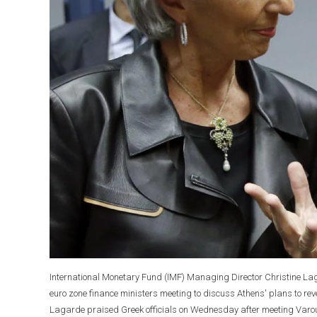
International Monetary Fund (IMF) Managing Director Christine Lag
euro zone finance ministers meeting to discuss Athens' plans to rev
Lagarde praised Greek officials on Wednesday after meeting Varou