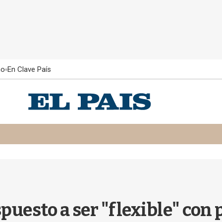
ño
En Clave País
spuesto a ser "flexible" co