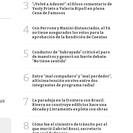
3
"¡Volvé a Adeom!": el filoso comentario de
Yesty Prieto a Valeria Ripoll en plena
Cena de Famosos
4
Con Perrone y Manini distanciados, el FA
no tiene asegurados los votos para la
aprobación de la Rendición de Cuentas
5
Conductor de "Subrayado" criticó el paro
de maestros y generó un fuerte debate:
"No tiene sentido"
6
Entre "mal compañero" y "mal perdedor",
altísima tensión en vivo entre dos
integrantes de programa radial
7
sus
La paradoja en la frontera con Brasil:
Rivera no construye edificios hace una
década y Livramento explota con obras
8
Cómo fue el siniestro de tránsito por el
que murió Gabriel Rossi, secretario