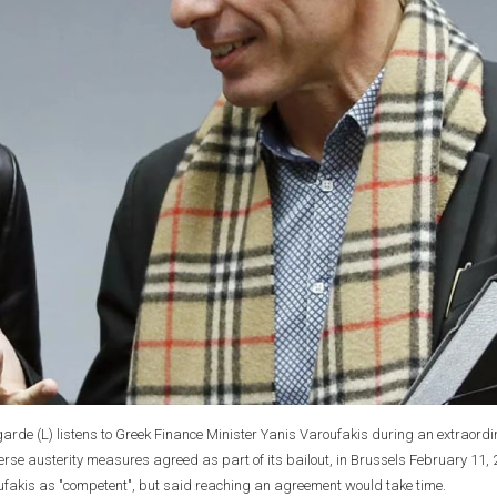
arde (L) listens to Greek Finance Minister Yanis Varoufakis during an extraord
erse austerity measures agreed as part of its bailout, in Brussels February 11, 
fakis as "competent", but said reaching an agreement would take time.