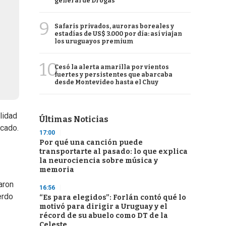
general de Drogas
9
Safaris privados, auroras boreales y
estadías de US$ 3.000 por día: así viajan
los uruguayos premium
10
Cesó la alerta amarilla por vientos
fuertes y persistentes que abarcaba
desde Montevideo hasta el Chuy
lidad
Últimas Noticias
icado.
17:00
Por qué una canción puede
transportarte al pasado: lo que explica
la neurociencia sobre música y
memoria
aron
16:56
erdo
“Es para elegidos”: Forlán contó qué lo
motivó para dirigir a Uruguay y el
récord de su abuelo como DT de la
Celeste