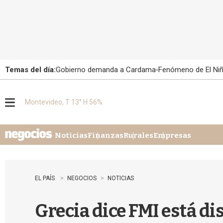
Temas del día:
Gobierno demanda a Cardama
Fenómeno de El Ni
Montevideo, T 13° H 56%
M
e
n
u
Noticias
Finanzas
Rurales
Empresas
EL PAÍS
NEGOCIOS
NOTICIAS
Grecia dice FMI está di