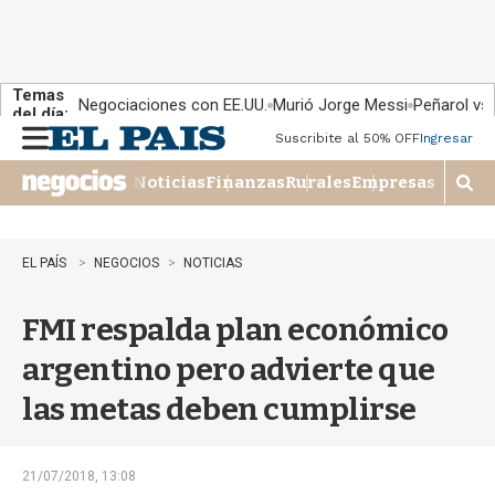
Temas
Negociaciones con EE.UU.
Murió Jorge Messi
Peñarol vs
del día:
Suscribite al 50% OFF
Ingresar
M
e
Noticias
Finanzas
Rurales
Empresas
n
M
u
o
s
t
EL PAÍS
NEGOCIOS
NOTICIAS
r
a
FMI respalda plan económico
r
b
argentino pero advierte que
�
s
las metas deben cumplirse
q
u
e
d
21/07/2018, 13:08