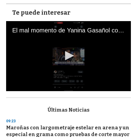
Te puede interesar
El mal momento de Yanina Gasañol con un hincha argentino en "Subrayado"
0
s
e
c
Últimas Noticias
o
n
09:23
d
Maroñas con largometraje estelar en arena y un
s
o
especial en grama como pruebas de corte mayor