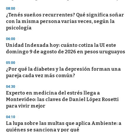
f
3
08:00
3
s
¿Tenés sueños recurrentes? Qué significa soñar
e
con la misma persona varias veces, según la
c
psicología
o
n
d
06:00
s
Unidad Indexada hoy: cuánto cotiza la UI este
domingo 9 de agosto de 2026 en pesos uruguayos
05:00
¿Por qué la diabetes y la depresión forman una
pareja cada vez más común?
04:30
Experto en medicina del estrés llega a
Montevideo: las claves de Daniel López Rosetti
para vivir mejor
04:10
La lupa sobre las multas que aplica Ambiente: a
quiénes se sanciona y por qué