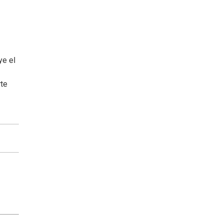
ye el
rte