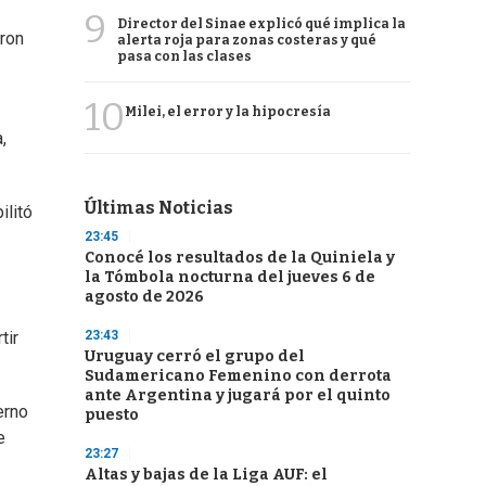
9
Director del Sinae explicó qué implica la
aron
alerta roja para zonas costeras y qué
pasa con las clases
10
Milei, el error y la hipocresía
,
Últimas Noticias
ilitó
23:45
Conocé los resultados de la Quiniela y
la Tómbola nocturna del jueves 6 de
agosto de 2026
23:43
tir
Uruguay cerró el grupo del
Sudamericano Femenino con derrota
ante Argentina y jugará por el quinto
erno
puesto
e
23:27
Altas y bajas de la Liga AUF: el