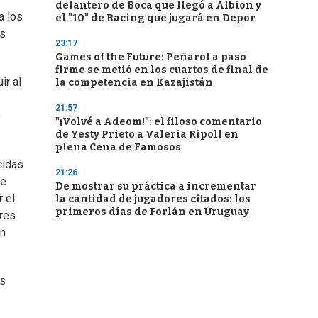
delantero de Boca que llegó a Albion y
a los
el "10" de Racing que jugará en Depor
as
23:17
Games of the Future: Peñarol a paso
firme se metió en los cuartos de final de
ir al
la competencia en Kazajistán
21:57
e
"¡Volvé a Adeom!": el filoso comentario
de Yesty Prieto a Valeria Ripoll en
plena Cena de Famosos
cidas
21:26
de
De mostrar su práctica a incrementar
 el
la cantidad de jugadores citados: los
primeros días de Forlán en Uruguay
ores
en
os