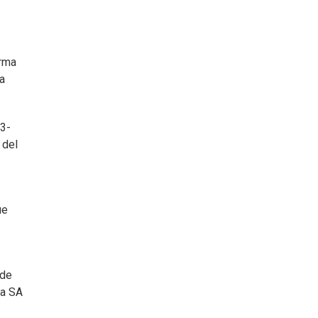
orma
 a
13-
 del
ue
 de
ma SA