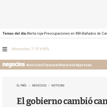
Temas del día:
Alerta roja
Preocupaciones en INR
Bañados de Ca
Montevideo, T 13° H 95%
M
e
n
u
Noticias
Finanzas
Rurales
Empresas
EL PAÍS
NEGOCIOS
NOTICIAS
El gobierno cambió can