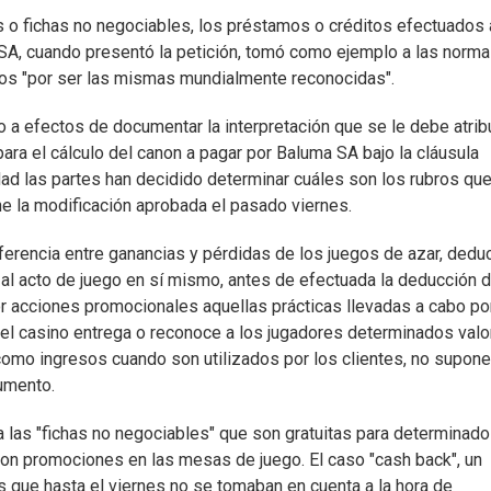
 o fichas no negociables, los préstamos o créditos efectuados 
A, cuando presentó la petición, tomó como ejemplo a las norm
os "por ser las mismas mundialmente reconocidas".
o a efectos de documentar la interpretación que se le debe atribu
ara el cálculo del canon a pagar por Baluma SA bajo la cláusula
idad las partes han decidido determinar cuáles son los rubros qu
ne la modificación aprobada el pasado viernes.
iferencia entre ganancias y pérdidas de los juegos de azar, dedu
al acto de juego en sí mismo, antes de efectuada la deducción 
r acciones promocionales aquellas prácticas llevadas a cabo por
s el casino entrega o reconoce a los jugadores determinados val
n como ingresos cuando son utilizados por los clientes, no supon
cumento.
las "fichas no negociables" que son gratuitas para determinad
 son promociones en las mesas de juego. El caso "cash back", un
s que hasta el viernes no se tomaban en cuenta a la hora de