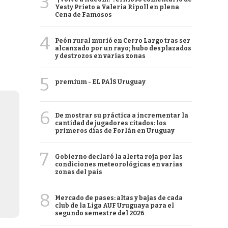
3
Yesty Prieto a Valeria Ripoll en plena
Cena de Famosos
4
Peón rural murió en Cerro Largo tras ser
alcanzado por un rayo; hubo desplazados
y destrozos en varias zonas
5
premium - EL PAÍS Uruguay
6
De mostrar su práctica a incrementar la
cantidad de jugadores citados: los
primeros días de Forlán en Uruguay
7
Gobierno declaró la alerta roja por las
condiciones meteorológicas en varias
zonas del país
8
Mercado de pases: altas y bajas de cada
club de la Liga AUF Uruguaya para el
segundo semestre del 2026