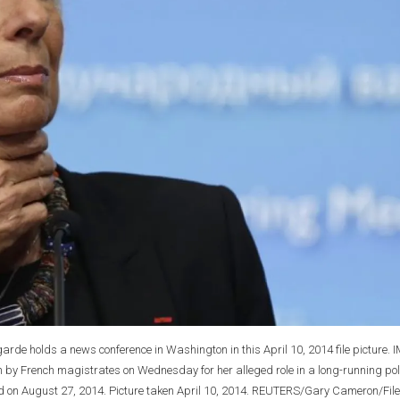
rde holds a news conference in Washington in this April 10, 2014 file picture. 
 by French magistrates on Wednesday for her alleged role in a long-running poli
aid on August 27, 2014. Picture taken April 10, 2014. REUTERS/Gary Cameron/Fil