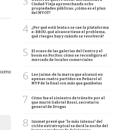
3
Ciudad Vieja aprovechando ocho
propiedades públicas: ¿cómo es el plan
del MVOT?
4
¿Por qué está lenta o se cae la plataforma
e-BROU, qué alcance tiene el problema,
qué riesgos hay y cuándo se resolverá?
5
El ocaso de las galerías del Centro y el
boom en Pocitos: cómo se reconfigura el
mercado de locales comerciales
róximo
6
Leo Jaime: de la marca que alcanzó en
apenas cuatro partidos en Peñarol al
MVP de la final con más que gambetas
7
Cómo fue el siniestro de tránsito por el
que murió Gabriel Rossi, secretario
general de Drogas
8
Inumet prevé que "lo más intenso" del
ciclón extratropical se dará la noche del