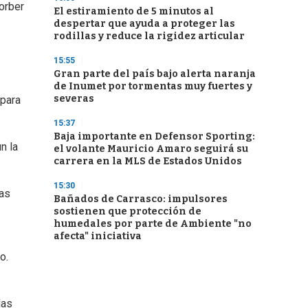
sorber
El estiramiento de 5 minutos al
despertar que ayuda a proteger las
rodillas y reduce la rigidez articular
15:55
Gran parte del país bajo alerta naranja
de Inumet por tormentas muy fuertes y
severas
 para
15:37
Baja importante en Defensor Sporting:
n la
el volante Mauricio Amaro seguirá su
carrera en la MLS de Estados Unidos
15:30
ias
Bañados de Carrasco: impulsores
sostienen que protección de
humedales por parte de Ambiente "no
afecta" iniciativa
o.
das