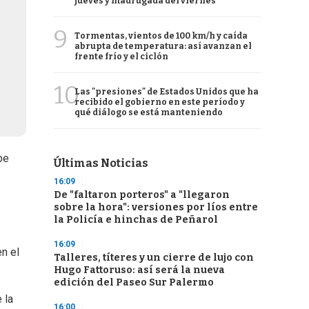
jueves y madrugada del viernes
9
Tormentas, vientos de 100 km/h y caída
abrupta de temperatura: así avanzan el
frente frío y el ciclón
10
Las "presiones" de Estados Unidos que ha
recibido el gobierno en este período y
qué diálogo se está manteniendo
be
Últimas Noticias
16:09
De "faltaron porteros" a "llegaron
sobre la hora": versiones por líos entre
la Policía e hinchas de Peñarol
16:09
n el
Talleres, títeres y un cierre de lujo con
Hugo Fattoruso: así será la nueva
edición del Paseo Sur Palermo
 la
16:00