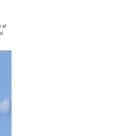
 al
el