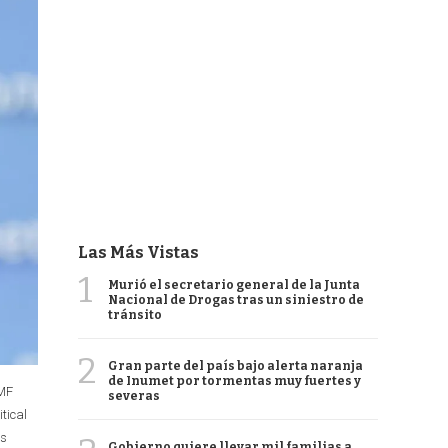
Las Más Vistas
1
Murió el secretario general de la Junta
Nacional de Drogas tras un siniestro de
tránsito
2
Gran parte del país bajo alerta naranja
de Inumet por tormentas muy fuertes y
IMF
severas
tical
es
Gobierno quiere llevar mil familias a