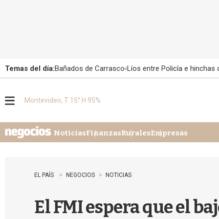
Temas del día:
Bañados de Carrasco
Líos entre Policía e hinchas
Montevideo, T 15° H 95%
M
e
n
u
Noticias
Finanzas
Rurales
Empresas
EL PAÍS
NEGOCIOS
NOTICIAS
El FMI espera que el b