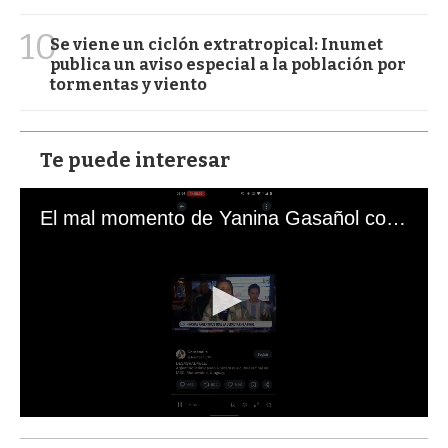
10
Se viene un ciclón extratropical: Inumet
publica un aviso especial a la población por
tormentas y viento
Te puede interesar
El mal momento de Yanina Gasañol con un hincha argentino en "Subrayado"
0
s