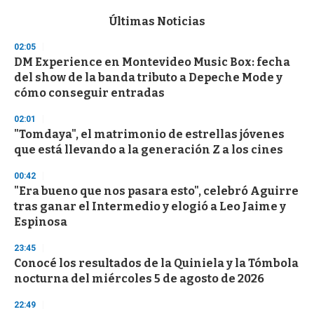
e
c
Últimas Noticias
o
n
02:05
d
DM Experience en Montevideo Music Box: fecha
s
o
del show de la banda tributo a Depeche Mode y
f
cómo conseguir entradas
3
3
s
02:01
e
"Tomdaya", el matrimonio de estrellas jóvenes
c
que está llevando a la generación Z a los cines
o
n
d
00:42
s
"Era bueno que nos pasara esto", celebró Aguirre
tras ganar el Intermedio y elogió a Leo Jaime y
Espinosa
23:45
Conocé los resultados de la Quiniela y la Tómbola
nocturna del miércoles 5 de agosto de 2026
22:49