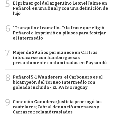
5
El primer gol del argentino Leonel Jaime en
Peñarol: en una final y con una definición de
lujo
6
"Tranquilo el camello...": la frase que eligió
Peñarol e imprimió en pilusos para festejar
el Intermedio
7
Mujer de 29 años permanece en CTI tras
intoxicarse con hamburguesas
presuntamente contaminadas en Paysandú
8
Peñarol 5-1 Wanderers: el Carbonero es el
bicampeón del Torneo Intermedio con
goleada incluida - EL PAÍS Uruguay
9
Conexión Ganadera: Justicia prorrogó las
cautelares; Cabral denunció amenazas y
Carrasco reclamó traslados