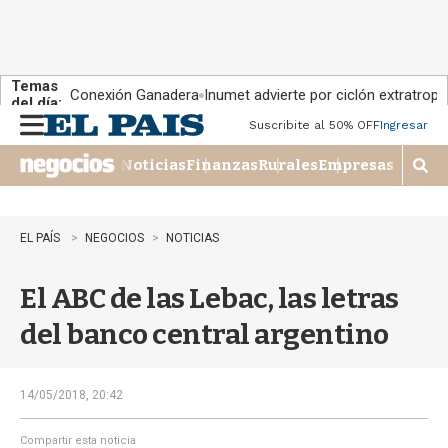
Temas
Conexión Ganadera
Inumet advierte por ciclón extratropi
del día:
Suscribite al 50% OFF
Ingresar
M
e
Noticias
Finanzas
Rurales
Empresas
n
M
u
o
s
t
EL PAÍS
NEGOCIOS
NOTICIAS
r
a
El ABC de las Lebac, las letras
r
b
del banco central argentino
�
s
q
u
14/05/2018, 20:42
e
d
Compartir esta noticia