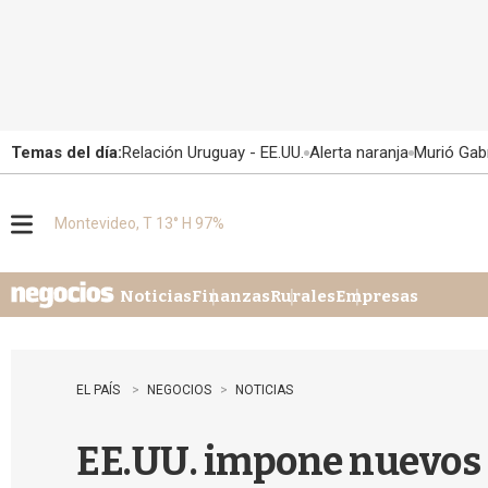
Temas del día:
Relación Uruguay - EE.UU.
Alerta naranja
Murió Gabr
Montevideo, T 13° H 97%
M
e
n
u
Noticias
Finanzas
Rurales
Empresas
EL PAÍS
NEGOCIOS
NOTICIAS
EE.UU. impone nuevos 