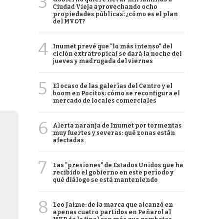
3
Ciudad Vieja aprovechando ocho
propiedades públicas: ¿cómo es el plan
del MVOT?
4
Inumet prevé que "lo más intenso" del
ciclón extratropical se dará la noche del
jueves y madrugada del viernes
5
El ocaso de las galerías del Centro y el
boom en Pocitos: cómo se reconfigura el
mercado de locales comerciales
6
Alerta naranja de Inumet por tormentas
muy fuertes y severas: qué zonas están
afectadas
7
Las "presiones" de Estados Unidos que ha
recibido el gobierno en este período y
qué diálogo se está manteniendo
8
Leo Jaime: de la marca que alcanzó en
apenas cuatro partidos en Peñarol al