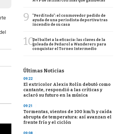
MVP de la final con más que gambetas
9
"Perdí todo": el conmovedor pedido de
rte
ayuda de una periodista deportiva tras
incendio de su casa
del
10
Del ballet a la eficacia: las claves de la
goleada de Peñarol a Wanderers para
conquistar el Torneo Intermedio
Últimas Noticias
09:22
El extricolor Alexis Rolín debutó como
cantante, respondió a las críticas y
aclaró su futuro en la música
09:21
Tormentas, vientos de 100 km/h y caída
abrupta de temperatura: así avanzan el
frente frío y el ciclón
cha argentino en "Subrayado"
09:08