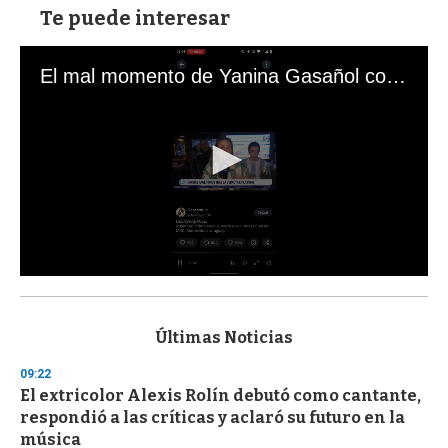
Te puede interesar
El mal momento de Yanina Gasañol con un hincha argentino en "Subrayado"
0
s
e
c
Últimas Noticias
o
n
09:22
d
El extricolor Alexis Rolín debutó como cantante,
s
o
respondió a las críticas y aclaró su futuro en la
f
música
3