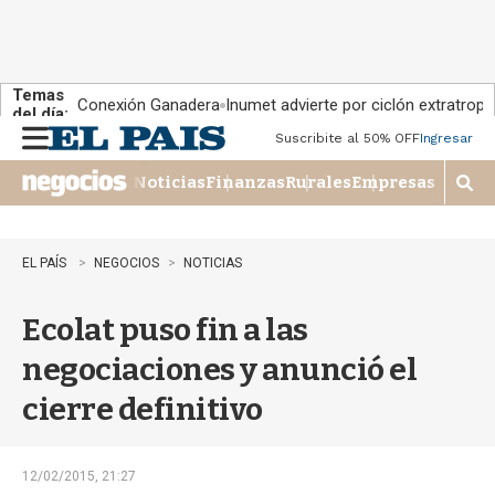
Temas
Conexión Ganadera
Inumet advierte por ciclón extratropi
del día:
Suscribite al 50% OFF
Ingresar
M
e
Noticias
Finanzas
Rurales
Empresas
n
M
u
o
s
t
EL PAÍS
NEGOCIOS
NOTICIAS
r
a
Ecolat puso fin a las
r
b
negociaciones y anunció el
�
s
cierre definitivo
q
u
e
d
12/02/2015, 21:27