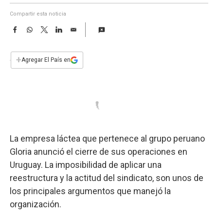
a
Compartir esta noticia
F
W
T
L
E
a
h
w
i
m
c
a
i
n
a
e
t
t
k
i
+
Agregar El País en
b
s
t
e
l
o
A
e
d
o
p
r
I
k
p
n
La empresa láctea que pertenece al grupo peruano
Gloria anunció el cierre de sus operaciones en
Uruguay. La imposibilidad de aplicar una
reestructura y la actitud del sindicato, son unos de
los principales argumentos que manejó la
organización.