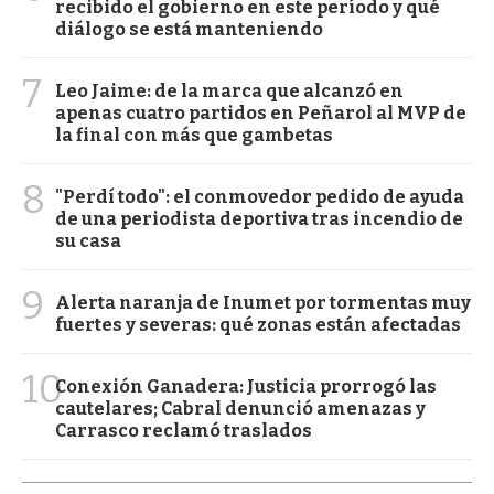
recibido el gobierno en este período y qué
diálogo se está manteniendo
7
Leo Jaime: de la marca que alcanzó en
apenas cuatro partidos en Peñarol al MVP de
la final con más que gambetas
8
"Perdí todo": el conmovedor pedido de ayuda
de una periodista deportiva tras incendio de
su casa
9
Alerta naranja de Inumet por tormentas muy
fuertes y severas: qué zonas están afectadas
10
Conexión Ganadera: Justicia prorrogó las
cautelares; Cabral denunció amenazas y
Carrasco reclamó traslados