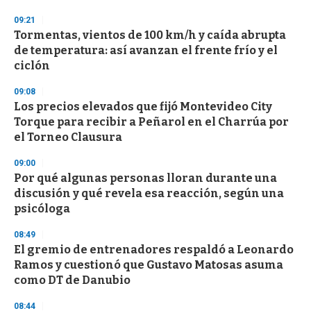
3
s
09:21
e
Tormentas, vientos de 100 km/h y caída abrupta
c
de temperatura: así avanzan el frente frío y el
o
n
ciclón
d
s
09:08
Los precios elevados que fijó Montevideo City
Torque para recibir a Peñarol en el Charrúa por
el Torneo Clausura
09:00
Por qué algunas personas lloran durante una
discusión y qué revela esa reacción, según una
psicóloga
08:49
El gremio de entrenadores respaldó a Leonardo
Ramos y cuestionó que Gustavo Matosas asuma
como DT de Danubio
08:44