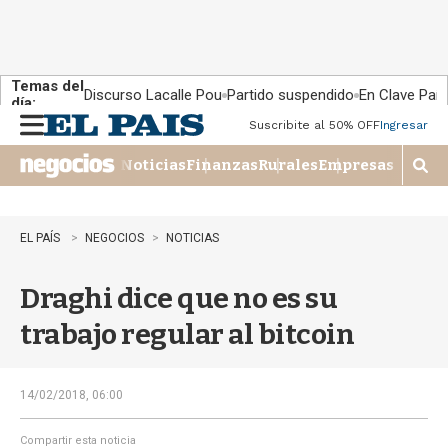
Temas del
Discurso Lacalle Pou
Partido suspendido
En Clave País
día:
Suscribite al 50% OFF
Ingresar
M
e
Noticias
Finanzas
Rurales
Empresas
n
M
u
o
s
t
EL PAÍS
NEGOCIOS
NOTICIAS
r
a
Draghi dice que no es su
r
b
trabajo regular al bitcoin
�
s
q
u
14/02/2018, 06:00
e
d
Compartir esta noticia