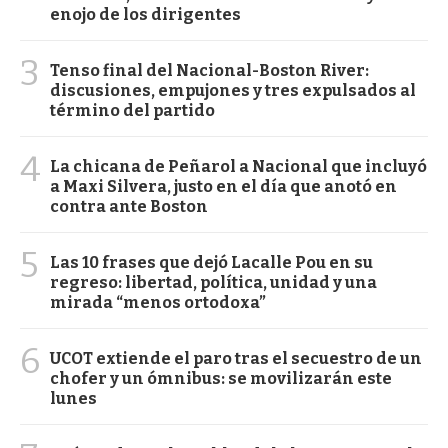
enojo de los dirigentes
3
Tenso final del Nacional-Boston River:
discusiones, empujones y tres expulsados al
término del partido
4
La chicana de Peñarol a Nacional que incluyó
a Maxi Silvera, justo en el día que anotó en
contra ante Boston
5
Las 10 frases que dejó Lacalle Pou en su
regreso: libertad, política, unidad y una
mirada “menos ortodoxa”
6
UCOT extiende el paro tras el secuestro de un
chofer y un ómnibus: se movilizarán este
lunes