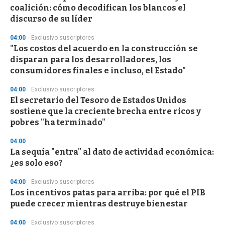
c
coalición: cómo decodifican los blancos el
o
n
discurso de su líder
d
s
04:00
Exclusivo suscriptores
"Los costos del acuerdo en la construcción se
disparan para los desarrolladores, los
consumidores finales e incluso, el Estado"
04:00
Exclusivo suscriptores
El secretario del Tesoro de Estados Unidos
sostiene que la creciente brecha entre ricos y
pobres "ha terminado"
04:00
La sequía "entra" al dato de actividad económica:
¿es solo eso?
04:00
Exclusivo suscriptores
Los incentivos patas para arriba: por qué el PIB
puede crecer mientras destruye bienestar
04:00
Exclusivo suscriptores