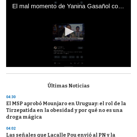
El mal momento de Yanina Gasañol con un hincha argentino en "Subrayado"
0
s
e
c
Últimas Noticias
o
n
04:30
d
El MSP aprobó Mounjaro en Uruguay: el rol de la
s
o
Tirzepatida en la obesidad y por qué no es una
f
droga mágica
3
3
s
04:02
e
Las señales que Lacalle Pou envió al PN y la