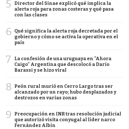
5
Director del Sinae explicó qué implica la
alerta roja para zonas costeras y qué pasa
con las clases
6
Qué significa la alerta roja decretada por el
gobierno y cómo se activa la operativa en el
país
7
La confesión de una uruguaya en "Ahora
Caigo" Argentina que descolocó a Darío
Barassi y se hizo viral
8
Peón rural murió en Cerro Largo tras ser
alcanzado por un rayo; hubo desplazados y
destrozos en varias zonas
9
Preocupación en INR tras resolución judicial
que autorizó visita conyugal al líder narco
Fernández Albín