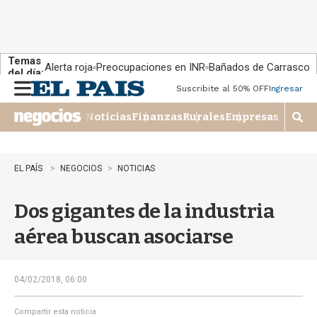
Temas
Alerta roja
Preocupaciones en INR
Bañados de Carrasco
del día:
Suscribite al 50% OFF
Ingresar
M
e
Noticias
Finanzas
Rurales
Empresas
n
M
u
o
s
t
EL PAÍS
NEGOCIOS
NOTICIAS
r
a
Dos gigantes de la industria
r
b
aérea buscan asociarse
�
s
q
u
04/02/2018, 06:00
e
d
Compartir esta noticia