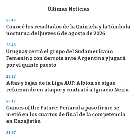
e
c
Últimas Noticias
o
n
23:45
d
Conocé los resultados de la Quiniela y la Tómbola
s
o
nocturna del jueves 6 de agosto de 2026
f
3
23:43
3
s
Uruguay cerró el grupo del Sudamericano
e
Femenino con derrota ante Argentina y jugará
c
por el quinto puesto
o
n
d
23:27
s
Altas y bajas de la Liga AUF: Albion se sigue
reforzando en ataque y contrató a Ignacio Neira
23:17
Games of the Future: Peñarol a paso firme se
metió en los cuartos de final de la competencia
en Kazajistán
21:57