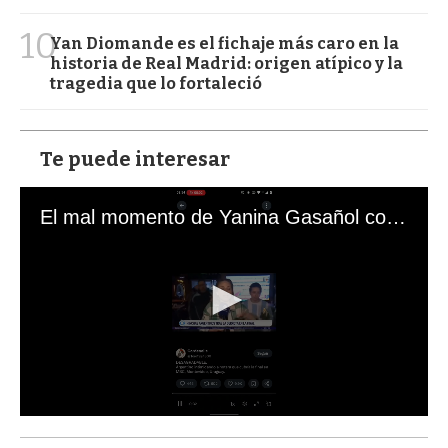
10
Yan Diomande es el fichaje más caro en la
historia de Real Madrid: origen atípico y la
tragedia que lo fortaleció
Te puede interesar
El mal momento de Yanina Gasañol con un hincha argentino en "Subrayado"
0
s