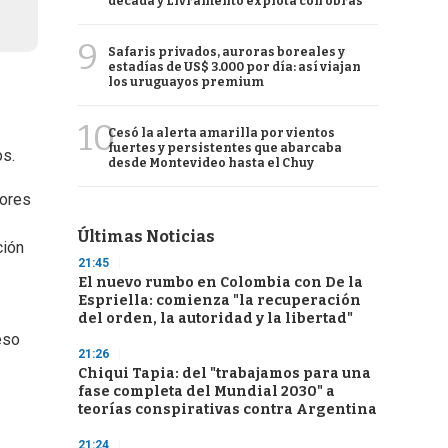
década y Livramento explota con obras
9
Safaris privados, auroras boreales y
estadías de US$ 3.000 por día: así viajan
los uruguayos premium
10
Cesó la alerta amarilla por vientos
fuertes y persistentes que abarcaba
os.
desde Montevideo hasta el Chuy
dores
Últimas Noticias
ción
21:45
El nuevo rumbo en Colombia con De la
Espriella: comienza "la recuperación
del orden, la autoridad y la libertad"
eso
21:26
Chiqui Tapia: del "trabajamos para una
fase completa del Mundial 2030" a
teorías conspirativas contra Argentina
21:24