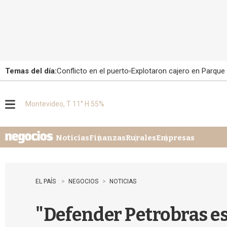
Temas del día:
Conflicto en el puerto
Explotaron cajero en Parque
Montevideo, T 11° H 55%
M
e
n
u
Noticias
Finanzas
Rurales
Empresas
EL PAÍS
NEGOCIOS
NOTICIAS
"Defender Petrobras es