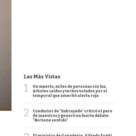
Las Más Vistas
1
Un muerto, miles de personas sin luz,
árboles caídos y techos volados por el
temporal que ameritó alerta roja
2
Conductor de "Subrayado" criticó el paro
de maestros y generó un fuerte debate:
"No tiene sentido"
El ministro de Ganadería, Alfredo Fratti,