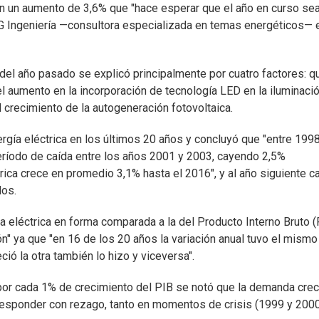
n un aumento de 3,6% que "hace esperar que el año en curso se
G Ingeniería —consultora especializada en temas energéticos— 
del año pasado se explicó principalmente por cuatro factores: q
el aumento en la incorporación de tecnología LED en la iluminació
l crecimiento de la autogeneración fotovoltaica.
rgía eléctrica en los últimos 20 años y concluyó que "entre 1998
eríodo de caída entre los años 2001 y 2003, cayendo 2,5%
rica crece en promedio 3,1% hasta el 2016", y al año siguiente c
dos.
 eléctrica en forma comparada a la del Producto Interno Bruto (
n" ya que "en 16 de los 20 años la variación anual tuvo el mismo
ió la otra también lo hizo y viceversa".
por cada 1% de crecimiento del PIB se notó que la demanda crec
responder con rezago, tanto en momentos de crisis (1999 y 200