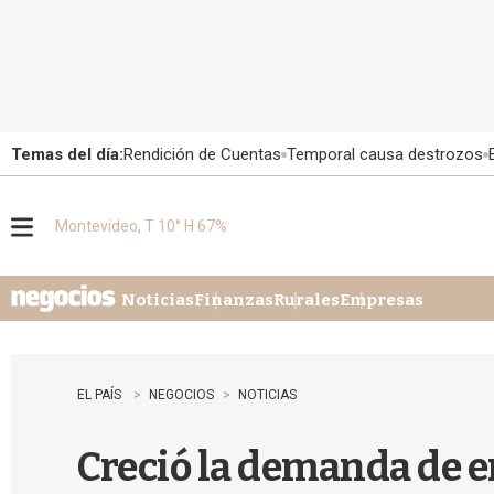
Temas del día:
Rendición de Cuentas
Temporal causa destrozos
Montevideo, T 10° H 67%
M
e
n
u
Noticias
Finanzas
Rurales
Empresas
EL PAÍS
NEGOCIOS
NOTICIAS
Creció la demanda de e