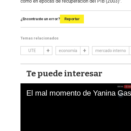
como en épocas de recuperación del PIB (2003)".
¿Encontraste un error?
Reportar
Temas relacionados
UTE
economía
mercado interno
Te puede interesar