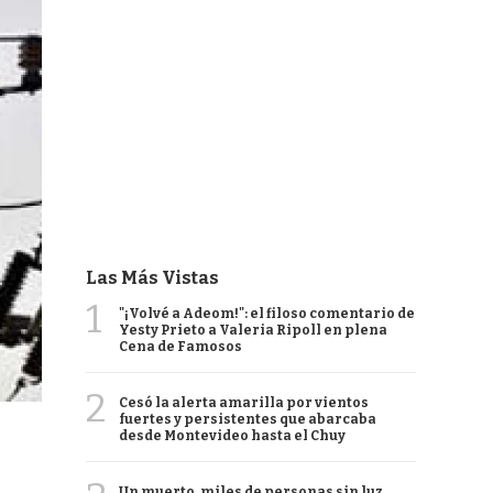
Las Más Vistas
1
"¡Volvé a Adeom!": el filoso comentario de
Yesty Prieto a Valeria Ripoll en plena
Cena de Famosos
2
Cesó la alerta amarilla por vientos
fuertes y persistentes que abarcaba
desde Montevideo hasta el Chuy
Un muerto, miles de personas sin luz,