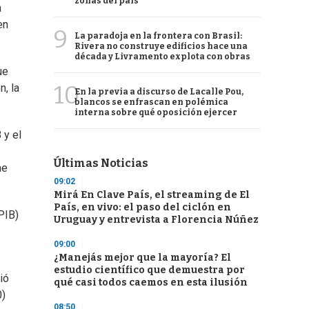
zonas del país
a
en
9
La paradoja en la frontera con Brasil:
Rivera no construye edificios hace una
década y Livramento explota con obras
ue
10
n, la
En la previa a discurso de Lacalle Pou,
blancos se enfrascan en polémica
interna sobre qué oposición ejercer
 y el
Últimas Noticias
ae
09:02
Mirá En Clave País, el streaming de El
País, en vivo: el paso del ciclón en
PIB)
Uruguay y entrevista a Florencia Núñez
09:00
¿Manejás mejor que la mayoría? El
estudio científico que demuestra por
ió
qué casi todos caemos en esta ilusión
0)
08:50