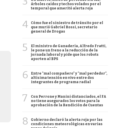
3
árboles caídos y techos volados por el
temporal que ameritó alerta roja
4
Cómo fue el siniestro de tránsito por el
que murió Gabriel Rossi, secretario
general de Drogas
5
El ministro de Ganadería, Alfredo Fratti,
le pone un freno a la reducción de la
jornada laboral y pide que los robots
aporten al BPS
6
Entre "mal compañero" y "mal perdedor",
altísima tensión en vivo entre dos
integrantes de programa radial
7
Con Perrone y Manini distanciados, el FA
no tiene asegurados los votos para la
aprobación de la Rendición de Cuentas
8
Gobierno declaró la alerta roja por las
condiciones meteorológicas en varias