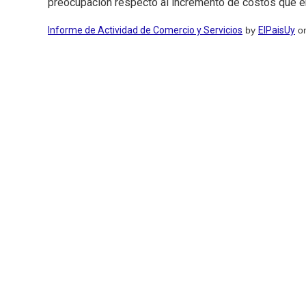
preocupación respecto al incremento de costos que enfr
Informe de Actividad de Comercio y Servicios
by
ElPaisUy
on