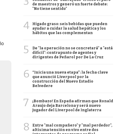
3
de maestros y generó un fuerte debate:
"No tiene sentido"
4
Hígado graso: seis bebidas que pueden
ayudar a cuidar la salud hepática y los
hábitos que las complementan
ño
5
De "la operación no se concretará" a "está
difícil": contrapunto de agentes y
dirigentes de Peñarol por De La Cruz
6
“Inicia una nueva etapa”: la fecha clave
que anunció Liverpool por la
construcción del Nuevo Estadio
Belvedere
7
¡Bombazo! En España afirman que Ronald
Araujo deja Barcelona y será nuevo
jugador del Liverpool de Inglaterra
8
Entre "mal compañero" y "mal perdedor",
altísima tensión en vivo entre dos