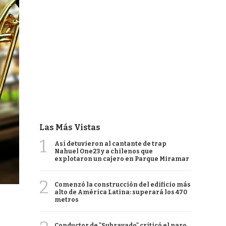
Las Más Vistas
1
Así detuvieron al cantante de trap
Nahuel One23 y a chilenos que
explotaron un cajero en Parque Miramar
2
Comenzó la construcción del edificio más
alto de América Latina: superará los 470
metros
Conductor de "Subrayado" criticó el paro