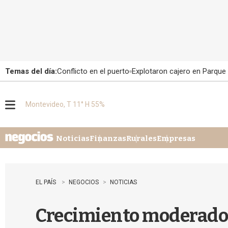
Temas del día:
Conflicto en el puerto
Explotaron cajero en Parque
Montevideo, T 11° H 55%
M
e
n
u
Noticias
Finanzas
Rurales
Empresas
EL PAÍS
NEGOCIOS
NOTICIAS
Crecimiento moderado d