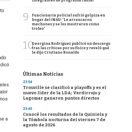
integrantes de programa radial
to
9
Funcionaria policial sufrió golpiza en
hogar del INAU: "Le arrancaron
mechones y se los mostraron como
trofeo"
10
Georgina Rodríguez publicó un descargo
tras las críticas por su físico y reveló qué
le dijo Cristiano Ronaldo
ado
ndicó
Últimas Noticias
23:54
veles
Trouville se clasificó a playoffs y es el
alor
nuevo líder de la LDA; Verdirrojo y
Lagomar ganaron puntos directos
inos
23:45
Conocé los resultados de la Quiniela y
se a
la Tómbola nocturna del viernes 7 de
agosto de 2026