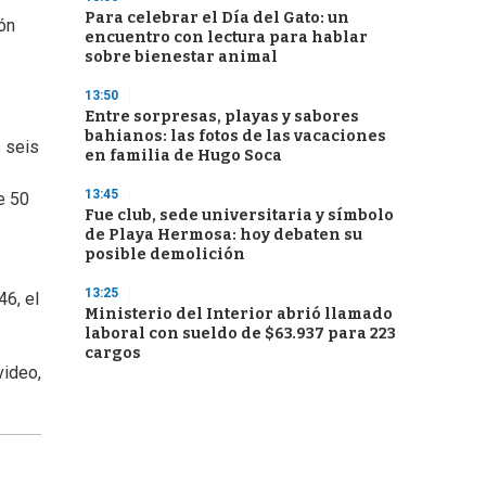
Para celebrar el Día del Gato: un
ón
encuentro con lectura para hablar
sobre bienestar animal
13:50
Entre sorpresas, playas y sabores
bahianos: las fotos de las vacaciones
 seis
en familia de Hugo Soca
13:45
e 50
Fue club, sede universitaria y símbolo
de Playa Hermosa: hoy debaten su
posible demolición
13:25
46, el
Ministerio del Interior abrió llamado
laboral con sueldo de $63.937 para 223
cargos
video,