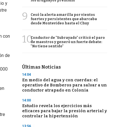
los uruguayos premium
io y
stre
9
Cesó la alerta amarilla por vientos
fuertes y persistentes que abarcaba
desde Montevideo hasta el Chuy
10
n con
Conductor de "Subrayado" criticó el paro
de maestros y generó un fuerte debate:
"No tiene sentido"
ón de
Últimas Noticias
.000
14:04
En medio del agua y con cuerdas: el
operativo de Bomberos para salvar a un
 en
conductor atrapado en Colonia
14:00
Estudio revela los ejercicios más
eficaces para bajar la presión arterial y
tre
controlar la hipertensión
13:56