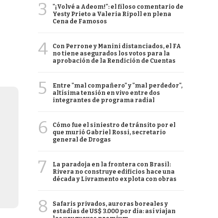
3
"¡Volvé a Adeom!": el filoso comentario de
Yesty Prieto a Valeria Ripoll en plena
Cena de Famosos
4
Con Perrone y Manini distanciados, el FA
no tiene asegurados los votos para la
aprobación de la Rendición de Cuentas
5
Entre "mal compañero" y "mal perdedor",
altísima tensión en vivo entre dos
integrantes de programa radial
6
Cómo fue el siniestro de tránsito por el
que murió Gabriel Rossi, secretario
general de Drogas
7
La paradoja en la frontera con Brasil:
Rivera no construye edificios hace una
década y Livramento explota con obras
8
Safaris privados, auroras boreales y
estadías de US$ 3.000 por día: así viajan