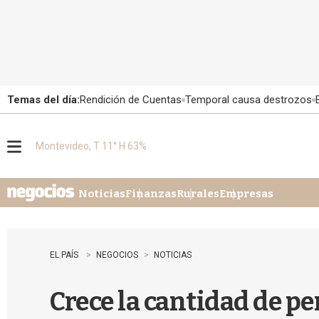
Temas del día:
Rendición de Cuentas
Temporal causa destrozos
Montevideo, T 11° H 63%
M
e
n
u
Noticias
Finanzas
Rurales
Empresas
EL PAÍS
NEGOCIOS
NOTICIAS
Crece la cantidad de pe