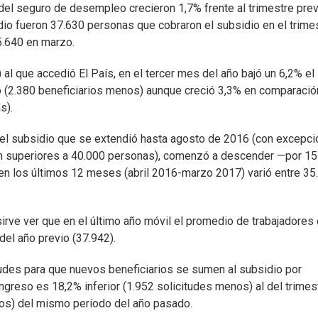
del seguro de desempleo crecieron 1,7% frente al trimestre prev
io fueron 37.630 personas que cobraron el subsidio en el trime
35.640 en marzo.
al que accedió El País, en el tercer mes del año bajó un 6,2% el
o (2.380 beneficiarios menos) aunque creció 3,3% en comparació
s).
 el subsidio que se extendió hasta agosto de 2016 (con excepci
on superiores a 40.000 personas), comenzó a descender —por 15
en los últimos 12 meses (abril 2016-marzo 2017) varió entre 35
sirve ver que en el último año móvil el promedio de trabajadores
del año previo (37.942).
udes para que nuevos beneficiarios se sumen al subsidio por
ngreso es 18,2% inferior (1.952 solicitudes menos) al del trimes
nos) del mismo período del año pasado.