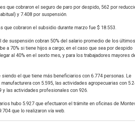
res que cobraron el seguro de paro por despido, 562 por reducci
habitual) y 7.408 por suspensión.
s que cobraron el subsidio durante marzo fue $ 18.553.
l de suspensión cobran 50% del salario promedio de los últimos
 a 70% si tiene hijos a cargo; en el caso que sea por despido
legar al 40% en el sexto mes, y para los trabajadores mayores d
ue siendo el que tiene más beneficiarios con 6.774 personas. Le
a manufacturera con 5.595, las actividades agropecuarias con 5.2
9 y las actividades profesionales con 926.
iarios hubo 5.927 que efectuaron el trámite en oficinas de Monte
19.704 que lo realizaron vía web.