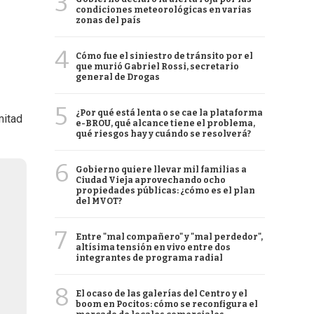
3
condiciones meteorológicas en varias
zonas del país
4
Cómo fue el siniestro de tránsito por el
que murió Gabriel Rossi, secretario
general de Drogas
5
¿Por qué está lenta o se cae la plataforma
mitad
e-BROU, qué alcance tiene el problema,
qué riesgos hay y cuándo se resolverá?
6
Gobierno quiere llevar mil familias a
Ciudad Vieja aprovechando ocho
propiedades públicas: ¿cómo es el plan
del MVOT?
7
Entre "mal compañero" y "mal perdedor",
altísima tensión en vivo entre dos
integrantes de programa radial
8
El ocaso de las galerías del Centro y el
boom en Pocitos: cómo se reconfigura el