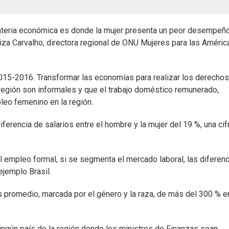
materia económica es donde la mujer presenta un peor desempeñ
Luiza Carvalho, directora regional de ONU Mujeres para las Améric
015-2016. Transformar las economías para realizar los derechos
región son informales y que el trabajo doméstico remunerado,
leo femenino en la región.
iferencia de salarios entre el hombre y la mujer del 19 %, una cif
 empleo formal, si se segmenta el mercado laboral, las diferen
jemplo Brasil.
s promedio, marcada por el género y la raza, de más del 300 % e
ningún país de la región donde los ministros de Finanzas sean