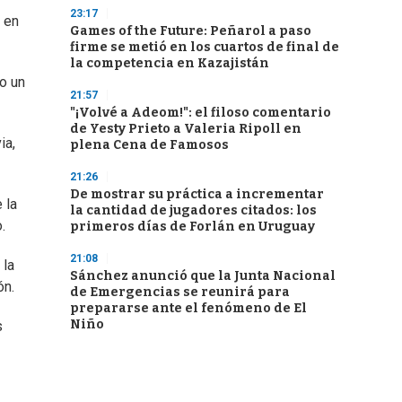
23:17
 en
Games of the Future: Peñarol a paso
firme se metió en los cuartos de final de
la competencia en Kazajistán
o un
21:57
"¡Volvé a Adeom!": el filoso comentario
de Yesty Prieto a Valeria Ripoll en
ia,
plena Cena de Famosos
21:26
De mostrar su práctica a incrementar
 la
la cantidad de jugadores citados: los
.
primeros días de Forlán en Uruguay
21:08
 la
Sánchez anunció que la Junta Nacional
ón.
de Emergencias se reunirá para
prepararse ante el fenómeno de El
Niño
s