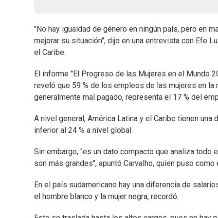
"No hay igualdad de género en ningún país, pero en 
mejorar su situación", dijo en una entrevista con Efe 
el Caribe.
El informe "El Progreso de las Mujeres en el Mundo 2
reveló que 59 % de los empleos de las mujeres en la 
generalmente mal pagado, representa el 17 % del emp
A nivel general, América Latina y el Caribe tienen una d
inferior al 24 % a nivel global.
Sin embargo, "es un dato compacto que analiza todo el
son más grandes", apuntó Carvalho, quien puso como e
En el país sudamericano hay una diferencia de salario
el hombre blanco y la mujer negra, recordó.
Esto se traslada hasta los altos cargos, pues no hay 