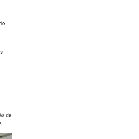
rio
as
vés de
.