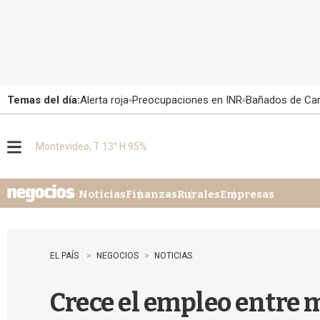
Temas del día:
Alerta roja
Preocupaciones en INR
Bañados de Ca
Montevideo, T 13° H 95%
M
e
n
u
Noticias
Finanzas
Rurales
Empresas
EL PAÍS
NEGOCIOS
NOTICIAS
Crece el empleo entre 