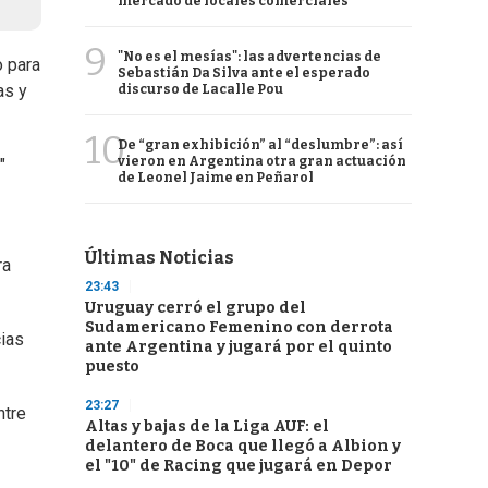
mercado de locales comerciales
9
"No es el mesías": las advertencias de
o para
Sebastián Da Silva ante el esperado
as y
discurso de Lacalle Pou
10
De “gran exhibición” al “deslumbre”: así
vieron en Argentina otra gran actuación
"
de Leonel Jaime en Peñarol
Últimas Noticias
ra
23:43
Uruguay cerró el grupo del
Sudamericano Femenino con derrota
cias
ante Argentina y jugará por el quinto
puesto
23:27
ntre
Altas y bajas de la Liga AUF: el
delantero de Boca que llegó a Albion y
el "10" de Racing que jugará en Depor