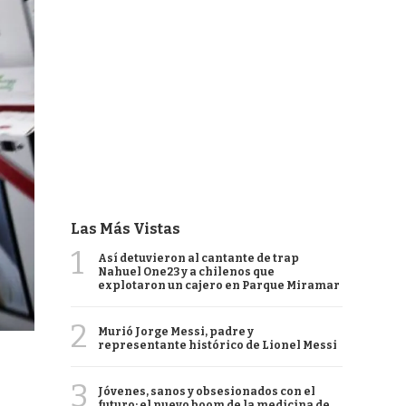
Las Más Vistas
1
Así detuvieron al cantante de trap
Nahuel One23 y a chilenos que
explotaron un cajero en Parque Miramar
2
Murió Jorge Messi, padre y
representante histórico de Lionel Messi
3
Jóvenes, sanos y obsesionados con el
futuro: el nuevo boom de la medicina de