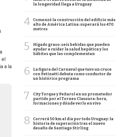
la longevidad llega a Uruguay
4
Comenzó la construcción del edificio más
alto de América Latina: superará los 470
metros
s
5
Hígado graso: seis bebidas que pueden
ayudar a cuidar la salud hepática y los
a
hábitos que las complementan
 el
a a la
6
La figura del Carnaval que tuvo un cruce
con Petinatti debuta como conductor de
un histórico programa
7
City Torque y Peñarol en un prometedor
partido por el Torneo Clausura: hora,
formaciones y dónde verlo en vivo
8
Correrá 50 km al día por todo Uruguay: la
historia de superación tras el nuevo
desafío de Santiago Stirling