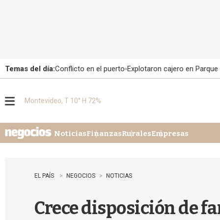
Temas del día:
Conflicto en el puerto
Explotaron cajero en Parque
Montevideo, T 10° H 72%
M
e
n
u
Noticias
Finanzas
Rurales
Empresas
EL PAÍS
NEGOCIOS
NOTICIAS
Crece disposición de f