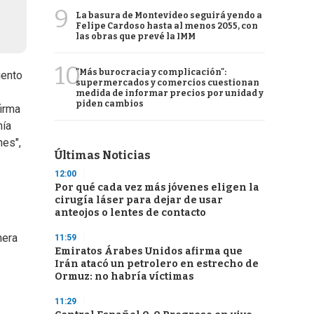
9
La basura de Montevideo seguirá yendo a
Felipe Cardoso hasta al menos 2055, con
las obras que prevé la IMM
10
"Más burocracia y complicación":
iento
supermercados y comercios cuestionan
medida de informar precios por unidad y
piden cambios
firma
mía
nes",
Últimas Noticias
12:00
Por qué cada vez más jóvenes eligen la
cirugía láser para dejar de usar
anteojos o lentes de contacto
nera
11:59
Emiratos Árabes Unidos afirma que
Irán atacó un petrolero en estrecho de
Ormuz: no habría víctimas
11:29