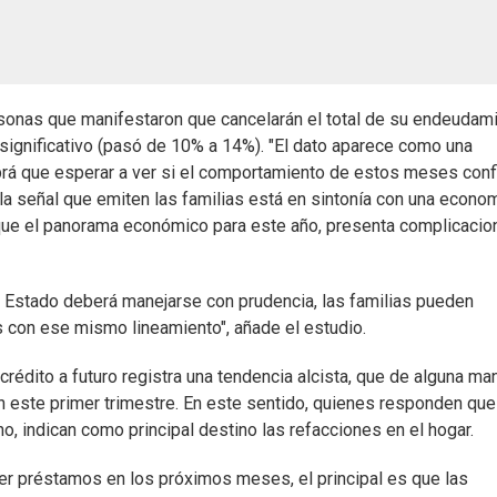
rsonas que manifestaron que cancelarán el total de su endeudam
significativo (pasó de 10% a 14%). "El dato aparece como una
brá que esperar a ver si el comportamiento de estos meses con
 la señal que emiten las familias está en sintonía con una econo
 que el panorama económico para este año, presenta complicacio
l Estado deberá manejarse con prudencia, las familias pueden
s con ese mismo lineamiento", añade el estudio.
rédito a futuro registra una tendencia alcista, que de alguna ma
 este primer trimestre. En este sentido, quienes responden que
no, indican como principal destino las refacciones en el hogar.
aer préstamos en los próximos meses, el principal es que las