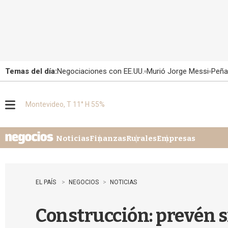
Temas del día:
Negociaciones con EE.UU.
Murió Jorge Messi
Peña
Montevideo, T 11° H 55%
M
e
n
u
Noticias
Finanzas
Rurales
Empresas
EL PAÍS
NEGOCIOS
NOTICIAS
Construcción: prevén s