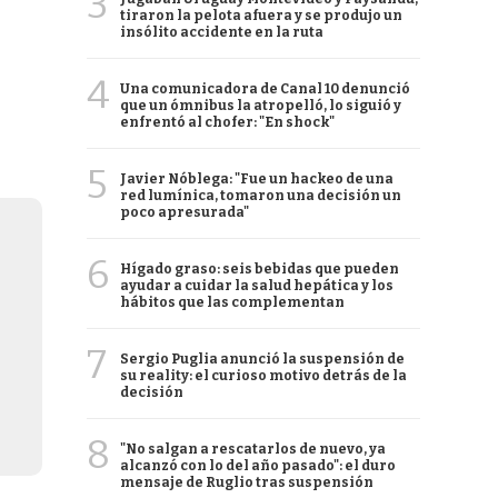
3
tiraron la pelota afuera y se produjo un
insólito accidente en la ruta
4
Una comunicadora de Canal 10 denunció
que un ómnibus la atropelló, lo siguió y
enfrentó al chofer: "En shock"
5
Javier Nóblega: "Fue un hackeo de una
red lumínica, tomaron una decisión un
poco apresurada"
6
Hígado graso: seis bebidas que pueden
ayudar a cuidar la salud hepática y los
hábitos que las complementan
7
Sergio Puglia anunció la suspensión de
su reality: el curioso motivo detrás de la
decisión
8
"No salgan a rescatarlos de nuevo, ya
alcanzó con lo del año pasado": el duro
mensaje de Ruglio tras suspensión