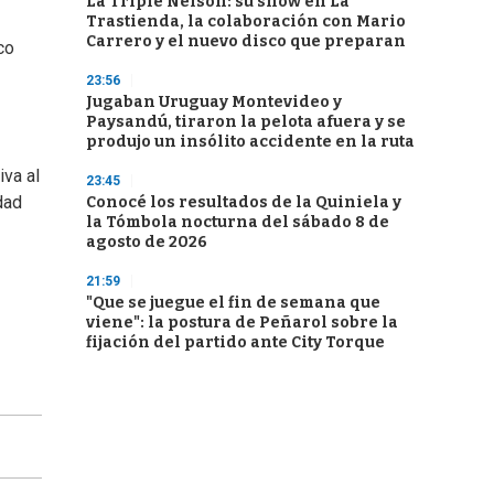
La Triple Nelson: su show en La
Trastienda, la colaboración con Mario
Carrero y el nuevo disco que preparan
co
23:56
Jugaban Uruguay Montevideo y
Paysandú, tiraron la pelota afuera y se
produjo un insólito accidente en la ruta
iva al
23:45
dad
Conocé los resultados de la Quiniela y
la Tómbola nocturna del sábado 8 de
agosto de 2026
21:59
"Que se juegue el fin de semana que
viene": la postura de Peñarol sobre la
fijación del partido ante City Torque