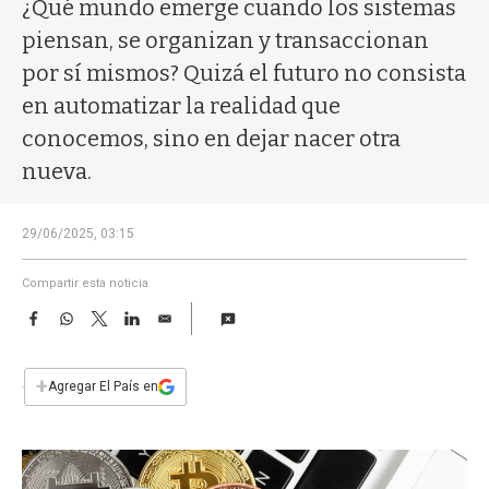
a
¿Qué mundo emerge cuando los sistemas
piensan, se organizan y transaccionan
por sí mismos? Quizá el futuro no consista
en automatizar la realidad que
conocemos, sino en dejar nacer otra
nueva.
29/06/2025, 03:15
Compartir esta noticia
F
W
T
L
E
a
h
w
i
m
c
a
i
n
a
e
t
t
k
i
+
Agregar El País en
b
s
t
e
l
o
A
e
d
o
p
r
I
k
p
n