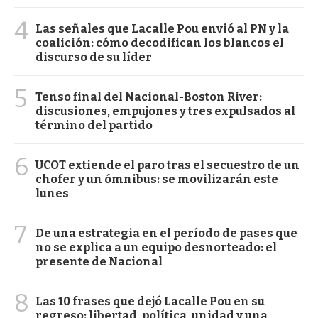
4
Las señales que Lacalle Pou envió al PN y la
coalición: cómo decodifican los blancos el
discurso de su líder
5
Tenso final del Nacional-Boston River:
discusiones, empujones y tres expulsados al
término del partido
6
UCOT extiende el paro tras el secuestro de un
chofer y un ómnibus: se movilizarán este
lunes
7
De una estrategia en el período de pases que
no se explica a un equipo desnorteado: el
presente de Nacional
8
Las 10 frases que dejó Lacalle Pou en su
regreso: libertad, política, unidad y una