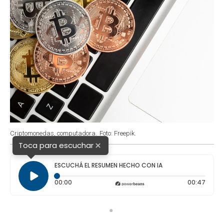
Criptomonedas, computadora.
Foto: Freepik.
×
Toca para escuchar
ESCUCHÁ EL RESUMEN HECHO CON IA
Tiempo transcurrido: 0 segundos
Durac
00:00
00:47