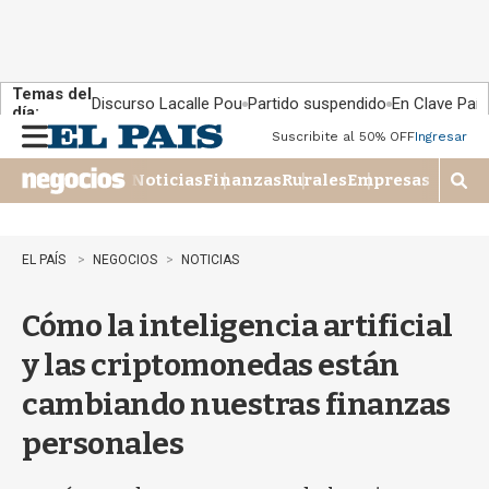
Temas del
Discurso Lacalle Pou
Partido suspendido
En Clave País
día:
Suscribite al 50% OFF
Ingresar
M
e
Noticias
Finanzas
Rurales
Empresas
n
M
u
o
s
t
EL PAÍS
NEGOCIOS
NOTICIAS
r
a
Cómo la inteligencia artificial
r
b
y las criptomonedas están
�
s
cambiando nuestras finanzas
q
u
personales
e
d