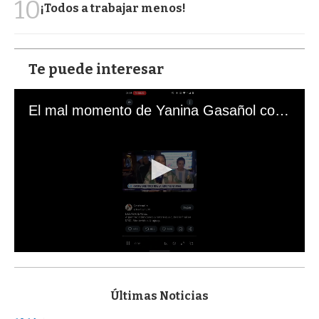
10
¡Todos a trabajar menos!
Te puede interesar
El mal momento de Yanina Gasañol con un hincha argentino en "Subrayado"
0
s
e
c
Últimas Noticias
o
n