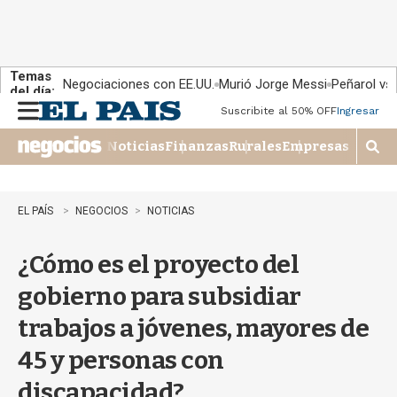
Temas
Negociaciones con EE.UU.
Murió Jorge Messi
Peñarol vs
del día:
Suscribite al 50% OFF
Ingresar
M
e
Noticias
Finanzas
Rurales
Empresas
n
M
u
o
s
t
EL PAÍS
NEGOCIOS
NOTICIAS
r
a
¿Cómo es el proyecto del
r
b
gobierno para subsidiar
�
s
trabajos a jóvenes, mayores de
q
u
45 y personas con
e
d
discapacidad?