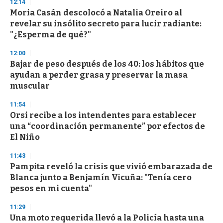
12:14
d
Moria Casán descolocó a Natalia Oreiro al
s
o
revelar su insólito secreto para lucir radiante:
f
"¿Esperma de qué?"
3
3
s
12:00
e
Bajar de peso después de los 40: los hábitos que
c
ayudan a perder grasa y preservar la masa
o
n
muscular
d
s
11:54
Orsi recibe a los intendentes para establecer
una “coordinación permanente” por efectos de
El Niño
11:43
Pampita reveló la crisis que vivió embarazada de
Blanca junto a Benjamín Vicuña: "Tenía cero
pesos en mi cuenta"
11:29
Una moto requerida llevó a la Policía hasta una