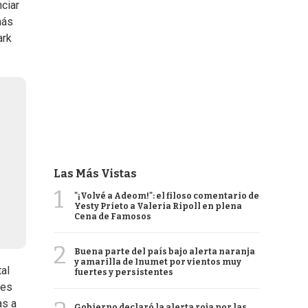
ciar
más
ark
Las Más Vistas
1
"¡Volvé a Adeom!": el filoso comentario de
Yesty Prieto a Valeria Ripoll en plena
Cena de Famosos
2
Buena parte del país bajo alerta naranja
y amarilla de Inumet por vientos muy
al
fuertes y persistentes
res
as a
Gobierno declaró la alerta roja por las