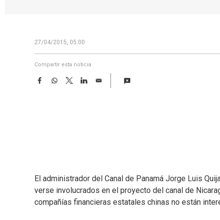
27/04/2015, 05:00
Compartir esta noticia
F
W
T
L
E
a
h
w
i
m
c
a
i
n
a
e
t
t
k
i
b
s
t
e
l
o
A
e
d
o
p
r
I
k
p
n
El administrador del Canal de Panamá Jorge Luis Quija
verse involucrados en el proyecto del canal de Nicar
compañías financieras estatales chinas no están intere