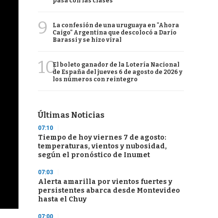
pasa con las clases
9
La confesión de una uruguaya en "Ahora
Caigo" Argentina que descolocó a Darío
Barassi y se hizo viral
10
El boleto ganador de la Lotería Nacional
de España del jueves 6 de agosto de 2026 y
los números con reintegro
Últimas Noticias
07:10
Tiempo de hoy viernes 7 de agosto:
temperaturas, vientos y nubosidad,
según el pronóstico de Inumet
07:03
Alerta amarilla por vientos fuertes y
persistentes abarca desde Montevideo
hasta el Chuy
07:00