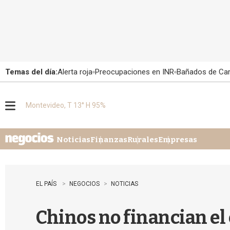
Temas del día:
Alerta roja
Preocupaciones en INR
Bañados de Ca
Montevideo, T 13° H 95%
M
e
n
u
Noticias
Finanzas
Rurales
Empresas
EL PAÍS
NEGOCIOS
NOTICIAS
Chinos no financian el