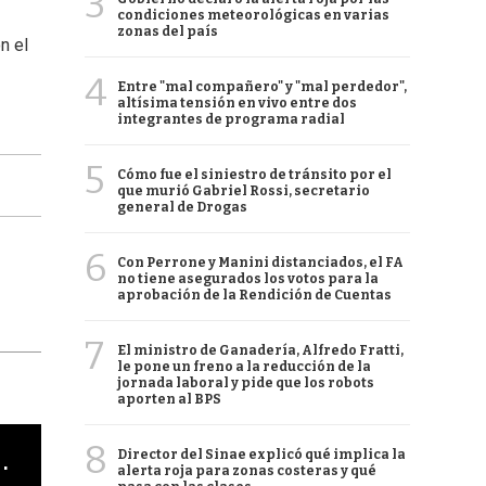
3
condiciones meteorológicas en varias
zonas del país
n el
4
Entre "mal compañero" y "mal perdedor",
altísima tensión en vivo entre dos
integrantes de programa radial
5
Cómo fue el siniestro de tránsito por el
que murió Gabriel Rossi, secretario
general de Drogas
6
Con Perrone y Manini distanciados, el FA
no tiene asegurados los votos para la
aprobación de la Rendición de Cuentas
7
El ministro de Ganadería, Alfredo Fratti,
le pone un freno a la reducción de la
jornada laboral y pide que los robots
aporten al BPS
8
cha argentino en "Subrayado"
Director del Sinae explicó qué implica la
alerta roja para zonas costeras y qué