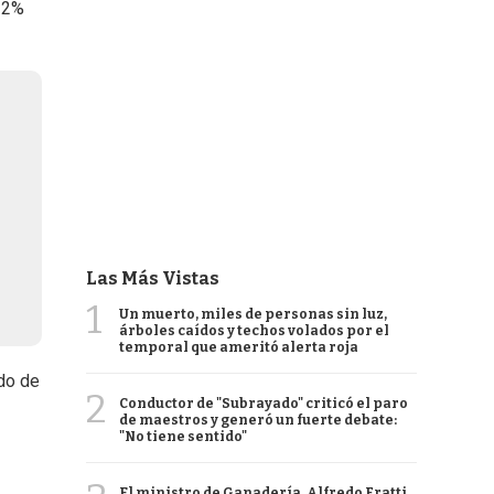
l 2%
Las Más Vistas
1
Un muerto, miles de personas sin luz,
árboles caídos y techos volados por el
temporal que ameritó alerta roja
ado de
2
Conductor de "Subrayado" criticó el paro
de maestros y generó un fuerte debate:
"No tiene sentido"
El ministro de Ganadería, Alfredo Fratti,