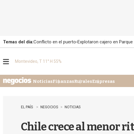
Temas del día:
Conflicto en el puerto
Explotaron cajero en Parque
Montevideo, T 11° H 55%
M
e
n
u
Noticias
Finanzas
Rurales
Empresas
EL PAÍS
NEGOCIOS
NOTICIAS
Chile crece al menor r