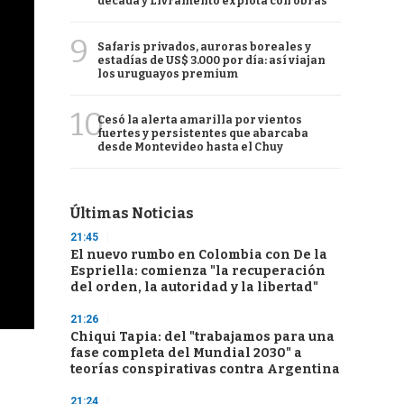
década y Livramento explota con obras
9
Safaris privados, auroras boreales y
estadías de US$ 3.000 por día: así viajan
los uruguayos premium
10
Cesó la alerta amarilla por vientos
fuertes y persistentes que abarcaba
desde Montevideo hasta el Chuy
Últimas Noticias
21:45
El nuevo rumbo en Colombia con De la
Espriella: comienza "la recuperación
del orden, la autoridad y la libertad"
21:26
Chiqui Tapia: del "trabajamos para una
fase completa del Mundial 2030" a
teorías conspirativas contra Argentina
21:24