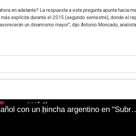
 ahora en adelante? La respuesta a esta pregunta apunta hacia m
 más explícita durante el 2S15 (segundo semestre), donde el re
avorecerán un dinamismo mayor", dijo Antonio Moncado, analista
El mal momento de Yanina Gasañol con un hin