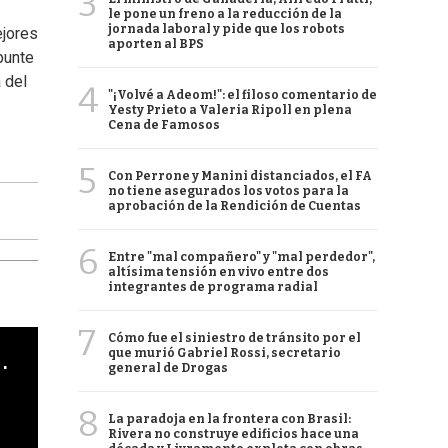
3
le pone un freno a la reducción de la
jornada laboral y pide que los robots
ejores
aporten al BPS
punte
 del
4
"¡Volvé a Adeom!": el filoso comentario de
Yesty Prieto a Valeria Ripoll en plena
Cena de Famosos
5
Con Perrone y Manini distanciados, el FA
no tiene asegurados los votos para la
aprobación de la Rendición de Cuentas
6
Entre "mal compañero" y "mal perdedor",
altísima tensión en vivo entre dos
integrantes de programa radial
7
Cómo fue el siniestro de tránsito por el
cha argentino en "Subrayado"
que murió Gabriel Rossi, secretario
general de Drogas
8
La paradoja en la frontera con Brasil:
Rivera no construye edificios hace una