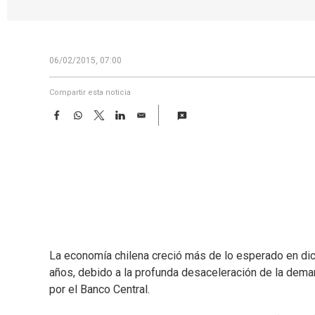
06/02/2015, 07:00
Compartir esta noticia
F
W
T
L
E
a
h
w
i
m
c
a
i
n
a
e
t
t
k
i
b
s
t
e
l
o
A
e
d
o
p
r
I
k
p
n
La economía chilena creció más de lo esperado en di
años, debido a la profunda desaceleración de la demand
por el Banco Central.