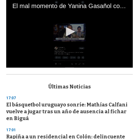
El mal momento de Yanina Gasañol con un hincha argentino en "Subrayado"
0
s
e
c
Últimas Noticias
o
n
17:07
d
El básquetbol uruguayo sonríe: Mathías Calfani
s
o
vuelve a jugar tras un año de ausencia al fichar
f
en Biguá
3
3
s
17:01
e
Rapiña a un residencial en Colón: delincuente