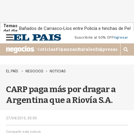
Temas
Bañados de Carrasco
Líos entre Policía e hinchas de Peña
del día:
Suscribite al 50% OFF
Ingresar
M
e
Noticias
Finanzas
Rurales
Empresas
n
M
u
o
s
t
EL PAÍS
NEGOCIOS
NOTICIAS
r
a
CARP paga más por dragar a
r
b
Argentina que a Riovía S.A.
�
s
q
u
27/04/2015, 05:00
e
d
Compartir esta noticia