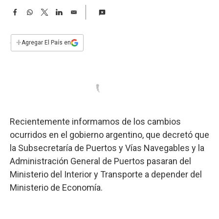
a
F
W
T
L
E
a
h
w
i
m
c
a
i
n
a
e
t
t
k
i
+
Agregar El País en
b
s
t
e
l
o
A
e
d
o
p
r
I
k
p
n
Recientemente informamos de los cambios
ocurridos en el gobierno argentino, que decretó que
la Subsecretaría de Puertos y Vías Navegables y la
Administración General de Puertos pasaran del
Ministerio del Interior y Transporte a depender del
Ministerio de Economía.