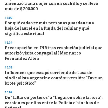
c
amenazó a una mujer con un cuchillo y se llevó
o
n
más de $ 200.000
d
s
17:00
Por qué cada vez más personas guardan una
hoja de laurel en la funda del celular y qué
significa este ritual
16:34
Preocupación en INR tras resolución judicial que
autorizó visita conyugal al líder narco
Fernández Albín
16:33
Influencer que escapó corriendo de casa de
sindicalista argentino contó su versión: "Tuve un
brote psicótico"
16:09
De "faltaron porteros" a "llegaron sobre la hora":
versiones por líos entre la Policía e hinchas de