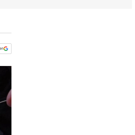
s
q
u
e
d
a
 en