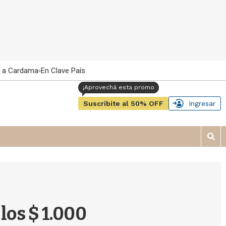
 a Cardama
En Clave País
Suscribite al 50% OFF
Ingresar
M
o
s
t
r
a
r
los $ 1.000
b
�