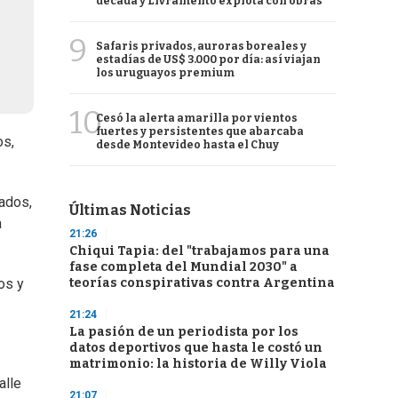
década y Livramento explota con obras
9
Safaris privados, auroras boreales y
estadías de US$ 3.000 por día: así viajan
los uruguayos premium
10
Cesó la alerta amarilla por vientos
fuertes y persistentes que abarcaba
os,
desde Montevideo hasta el Chuy
ados,
Últimas Noticias
a
21:26
Chiqui Tapia: del "trabajamos para una
fase completa del Mundial 2030" a
teorías conspirativas contra Argentina
os y
21:24
La pasión de un periodista por los
datos deportivos que hasta le costó un
matrimonio: la historia de Willy Viola
alle
21:07