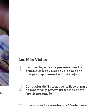
Las Más Vistas
1
Un muerto, miles de personas sin luz,
árboles caídos y techos volados por el
temporal que ameritó alerta roja
2
Conductor de "Subrayado" criticó el paro
de maestros y generó un fuerte debate:
O ,
"No tiene sentido"
El ministro de Ganadería, Alfredo Fratti,