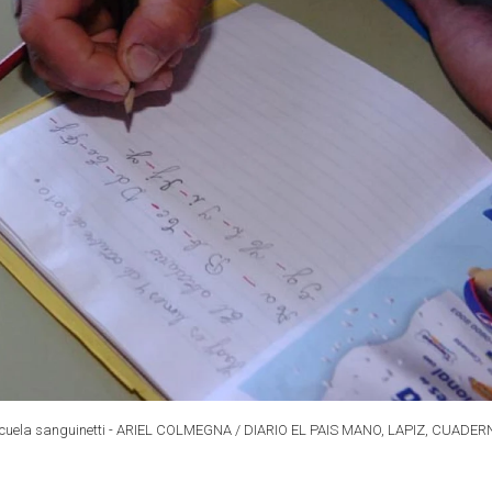
la sanguinetti - ARIEL COLMEGNA / DIARIO EL PAIS MANO, LAPIZ, CUADERN