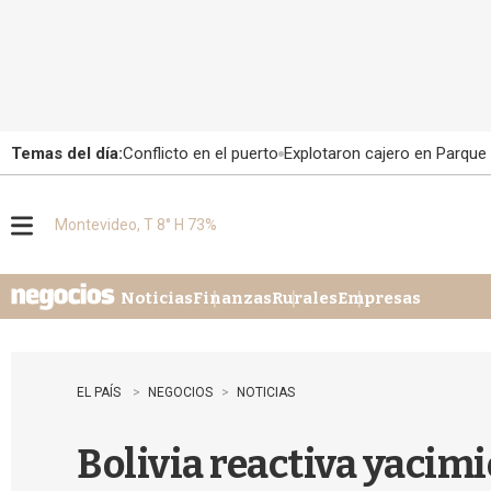
Temas del día:
Conflicto en el puerto
Explotaron cajero en Parque
Montevideo, T 8° H 73%
M
e
n
u
Noticias
Finanzas
Rurales
Empresas
EL PAÍS
NEGOCIOS
NOTICIAS
Bolivia reactiva yacim