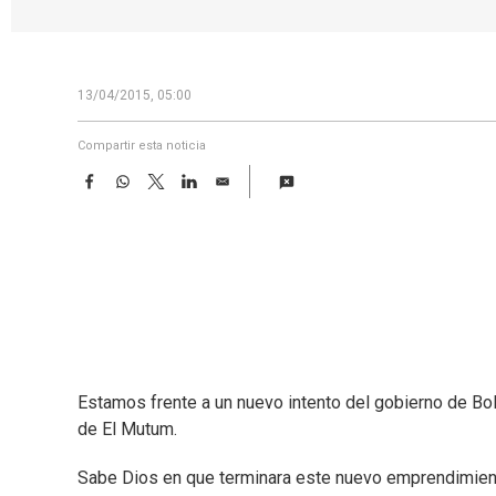
13/04/2015, 05:00
Compartir esta noticia
F
W
T
L
E
a
h
w
i
m
c
a
i
n
a
e
t
t
k
i
b
s
t
e
l
o
A
e
d
o
p
r
I
k
p
n
Estamos frente a un nuevo intento del gobierno de Boli
de El Mutum.
Sabe Dios en que terminara este nuevo emprendimiento