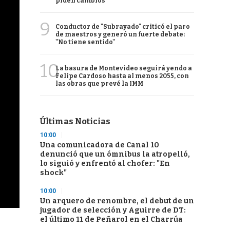
piden cambios
9
Conductor de "Subrayado" criticó el paro
de maestros y generó un fuerte debate:
"No tiene sentido"
10
La basura de Montevideo seguirá yendo a
Felipe Cardoso hasta al menos 2055, con
las obras que prevé la IMM
Últimas Noticias
10:00
Una comunicadora de Canal 10
denunció que un ómnibus la atropelló,
lo siguió y enfrentó al chofer: "En
shock"
10:00
Un arquero de renombre, el debut de un
jugador de selección y Aguirre de DT:
el último 11 de Peñarol en el Charrúa