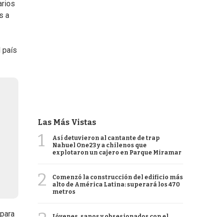
arios
s a
 país
Las Más Vistas
1
Así detuvieron al cantante de trap
Nahuel One23 y a chilenos que
explotaron un cajero en Parque Miramar
2
Comenzó la construcción del edificio más
alto de América Latina: superará los 470
metros
 para
Jóvenes, sanos y obsesionados con el