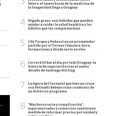
3
futuro: el nuevo boom de la medicina de
l
la longevidad llega a Uruguay
4
Hígado graso: seis bebidas que pueden
ayudar a cuidar la salud hepática y los
hábitos que las complementan
5
City Torque y Peñarol en un prometedor
partido por el Torneo Clausura: hora,
formaciones y dónde verlo en vivo
6
Correrá 50 km al día por todo Uruguay: la
historia de superación tras el nuevo
desafío de Santiago Stirling
7
La figura del Carnaval que tuvo un cruce
con Petinatti debuta como conductor de
un histórico programa
cha argentino en "Subrayado"
8
"Más burocracia y complicación":
supermercados y comercios cuestionan
medida de informar precios por unidad y