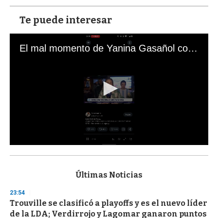
Te puede interesar
El mal momento de Yanina Gasañol con un hincha argentino en "Subrayado"
0
s
e
c
Últimas Noticias
o
n
23:54
d
Trouville se clasificó a playoffs y es el nuevo líder
s
o
de la LDA; Verdirrojo y Lagomar ganaron puntos