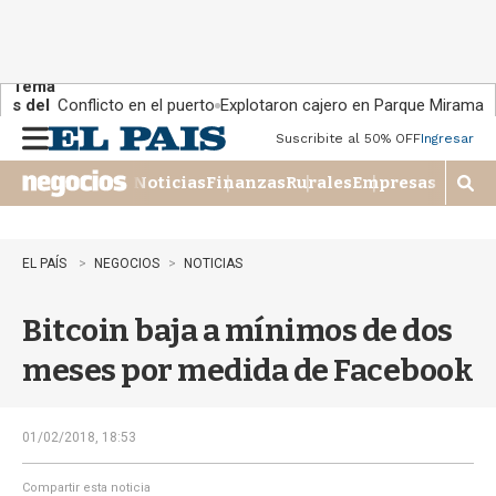
Tema
s del
Conflicto en el puerto
Explotaron cajero en Parque Miramar
día:
Suscribite al 50% OFF
Ingresar
M
e
Noticias
Finanzas
Rurales
Empresas
n
M
u
o
s
t
EL PAÍS
NEGOCIOS
NOTICIAS
r
a
Bitcoin baja a mínimos de dos
r
b
meses por medida de Facebook
�
s
q
u
01/02/2018, 18:53
e
d
Compartir esta noticia