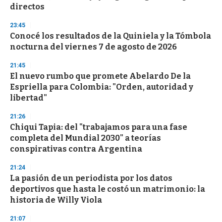
f
directos
3
3
s
23:45
e
Conocé los resultados de la Quiniela y la Tómbola
c
nocturna del viernes 7 de agosto de 2026
o
n
d
21:45
s
El nuevo rumbo que promete Abelardo De la
Espriella para Colombia: "Orden, autoridad y
libertad"
21:26
Chiqui Tapia: del "trabajamos para una fase
completa del Mundial 2030" a teorías
conspirativas contra Argentina
21:24
La pasión de un periodista por los datos
deportivos que hasta le costó un matrimonio: la
historia de Willy Viola
21:07