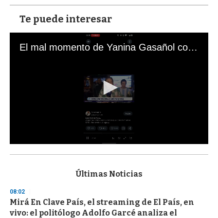
Te puede interesar
El mal momento de Yanina Gasañol con un hincha argentino en "Subrayado"
0
s
e
c
Últimas Noticias
o
n
08:02
d
Mirá En Clave País, el streaming de El País, en
s
o
vivo: el politólogo Adolfo Garcé analiza el
f