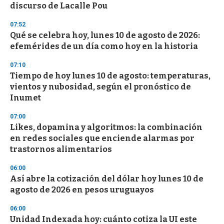
discurso de Lacalle Pou
3
3
s
07:52
e
Qué se celebra hoy, lunes 10 de agosto de 2026:
c
efemérides de un día como hoy en la historia
o
n
d
07:10
s
Tiempo de hoy lunes 10 de agosto: temperaturas,
vientos y nubosidad, según el pronóstico de
Inumet
07:00
Likes, dopamina y algoritmos: la combinación
en redes sociales que enciende alarmas por
trastornos alimentarios
06:00
Así abre la cotización del dólar hoy lunes 10 de
agosto de 2026 en pesos uruguayos
06:00
Unidad Indexada hoy: cuánto cotiza la UI este