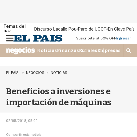
Temas del
Discurso Lacalle Pou
Paro de UCOT
En Clave País
día:
Suscribite al 50% OFF
Ingresar
M
e
Noticias
Finanzas
Rurales
Empresas
n
M
u
o
s
t
EL PAÍS
NEGOCIOS
NOTICIAS
r
a
Beneficios a inversiones e
r
b
importación de máquinas
�
s
q
u
02/05/2018, 05:00
e
d
Compartir esta noticia