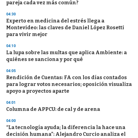
o
pareja cada vez más común?
f
3
04:30
3
s
Experto en medicina del estrés llega a
e
Montevideo: las claves de Daniel López Rosetti
c
para vivir mejor
o
n
d
04:10
s
La lupa sobre las multas que aplica Ambiente: a
quiénes se sanciona y por qué
04:05
Rendición de Cuentas: FA con los días contados
para lograr votos necesarios; oposición visualiza
apoyo a proyectos aparte
04:01
Columna de APPCU: de cal y de arena
04:00
“La tecnología ayuda; la diferencia la hace una
decisión humana”: Alejandro Curcio analiza el