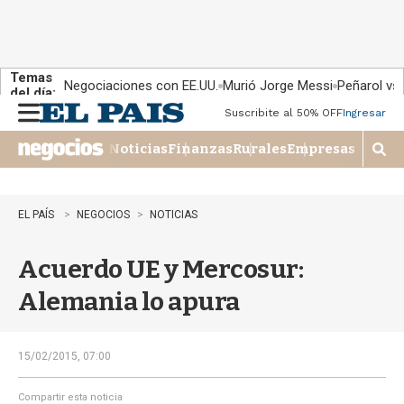
Temas
Negociaciones con EE.UU.
Murió Jorge Messi
Peñarol vs
del día:
Suscribite al 50% OFF
Ingresar
M
e
Noticias
Finanzas
Rurales
Empresas
n
M
u
o
s
t
EL PAÍS
NEGOCIOS
NOTICIAS
r
a
Acuerdo UE y Mercosur:
r
b
Alemania lo apura
�
s
q
u
15/02/2015, 07:00
e
d
Compartir esta noticia