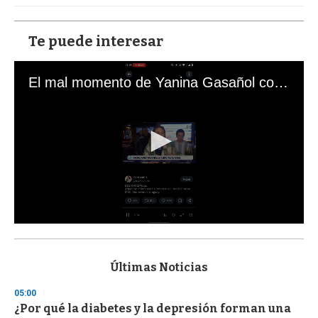
Te puede interesar
El mal momento de Yanina Gasañol con un hincha argentino en "Subrayado"
0
s
e
c
Últimas Noticias
o
n
05:00
d
¿Por qué la diabetes y la depresión forman una
s