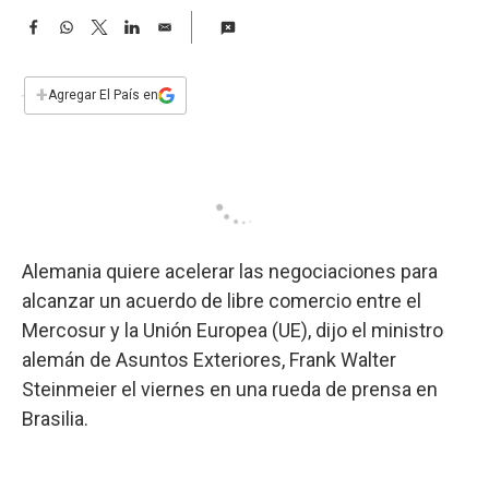
a
F
W
T
L
E
a
h
w
i
m
c
a
i
n
a
e
t
t
k
i
+
Agregar El País en
b
s
t
e
l
o
A
e
d
o
p
r
I
k
p
n
Alemania quiere acelerar las negociaciones para
alcanzar un acuerdo de libre comercio entre el
Mercosur y la Unión Europea (UE), dijo el ministro
alemán de Asuntos Exteriores, Frank Walter
Steinmeier el viernes en una rueda de prensa en
Brasilia.