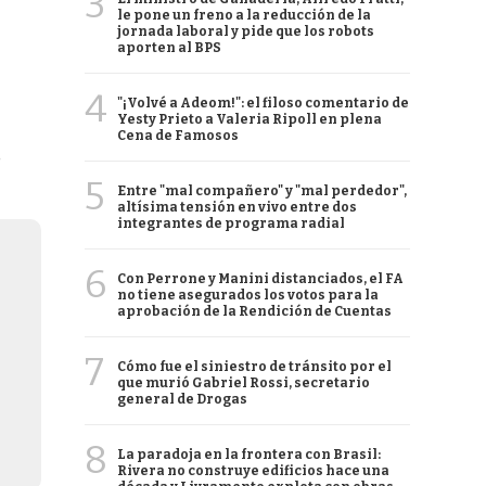
3
le pone un freno a la reducción de la
jornada laboral y pide que los robots
aporten al BPS
4
"¡Volvé a Adeom!": el filoso comentario de
Yesty Prieto a Valeria Ripoll en plena
Cena de Famosos
e
5
Entre "mal compañero" y "mal perdedor",
altísima tensión en vivo entre dos
integrantes de programa radial
6
Con Perrone y Manini distanciados, el FA
no tiene asegurados los votos para la
aprobación de la Rendición de Cuentas
7
Cómo fue el siniestro de tránsito por el
que murió Gabriel Rossi, secretario
general de Drogas
8
La paradoja en la frontera con Brasil:
Rivera no construye edificios hace una