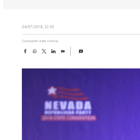
04/07/2018, 22:35
Compartir esta noticia
F
W
T
L
E
a
h
w
i
m
c
a
i
n
a
e
t
t
k
i
b
s
t
e
l
o
A
e
d
o
p
r
I
k
p
n