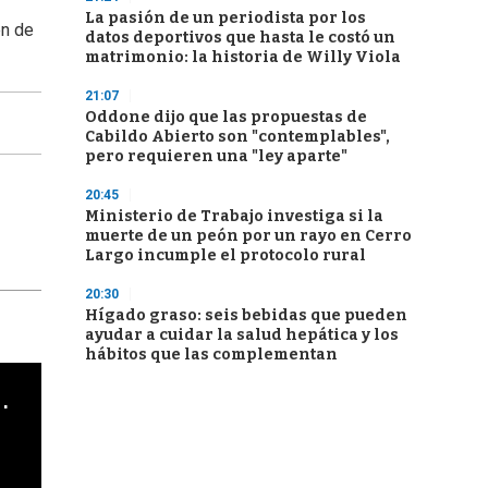
La pasión de un periodista por los
en de
datos deportivos que hasta le costó un
matrimonio: la historia de Willy Viola
21:07
Oddone dijo que las propuestas de
Cabildo Abierto son "contemplables",
pero requieren una "ley aparte"
20:45
Ministerio de Trabajo investiga si la
muerte de un peón por un rayo en Cerro
Largo incumple el protocolo rural
20:30
Hígado graso: seis bebidas que pueden
ayudar a cuidar la salud hepática y los
hábitos que las complementan
cha argentino en "Subrayado"