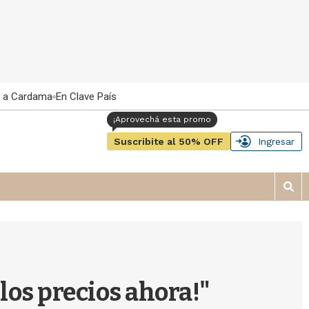
 a Cardama
En Clave País
Suscribite al 50% OFF
Ingresar
M
o
s
t
r
a
r
 los precios ahora!"
b
�