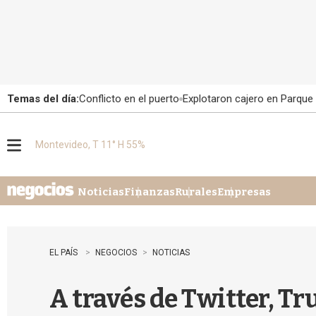
Temas del día:
Conflicto en el puerto
Explotaron cajero en Parque
Montevideo, T 11° H 55%
M
e
n
u
Noticias
Finanzas
Rurales
Empresas
EL PAÍS
NEGOCIOS
NOTICIAS
A través de Twitter, Tr