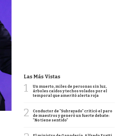
Las Más Vistas
1
Un muerto, miles de personas sin luz,
árboles caídos y techos volados por el
temporal que ameritó alerta roja
2
Conductor de "Subrayado" criticó el paro
de maestros y generó un fuerte debate:
"No tiene sentido"
El ministro de Ganadería, Alfredo Fratti,