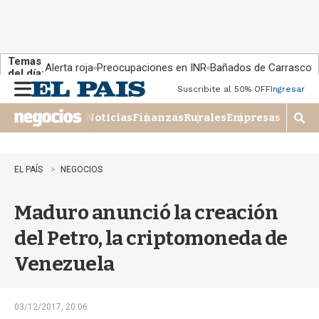
Temas
Alerta roja
Preocupaciones en INR
Bañados de Carrasco
del día:
Suscribite al 50% OFF
Ingresar
M
e
Noticias
Finanzas
Rurales
Empresas
n
M
u
o
s
t
EL PAÍS
NEGOCIOS
r
a
Maduro anunció la creación
r
b
del Petro, la criptomoneda de
�
s
Venezuela
q
u
e
d
03/12/2017, 20:06