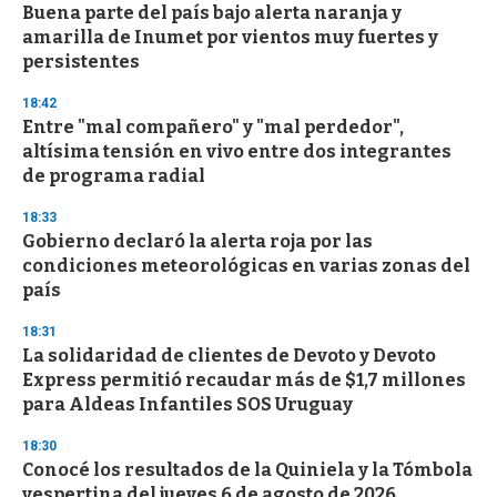
e
Buena parte del país bajo alerta naranja y
c
amarilla de Inumet por vientos muy fuertes y
o
n
persistentes
d
s
18:42
Entre "mal compañero" y "mal perdedor",
altísima tensión en vivo entre dos integrantes
de programa radial
18:33
Gobierno declaró la alerta roja por las
condiciones meteorológicas en varias zonas del
país
18:31
La solidaridad de clientes de Devoto y Devoto
Express permitió recaudar más de $1,7 millones
para Aldeas Infantiles SOS Uruguay
18:30
Conocé los resultados de la Quiniela y la Tómbola
vespertina del jueves 6 de agosto de 2026