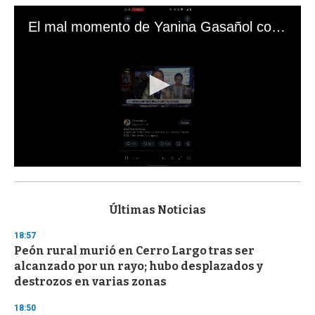
El mal momento de Yanina Gasañol con un hincha argentino en "Subrayado"
0
s
e
c
Últimas Noticias
o
n
18:57
d
Peón rural murió en Cerro Largo tras ser
s
o
alcanzado por un rayo; hubo desplazados y
f
destrozos en varias zonas
3
3
s
18:50