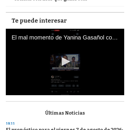
Te puede interesar
El mal momento de Yanina Gasañol con un hincha argentino en "Subrayado"
0
s
e
c
Últimas Noticias
o
n
19:11
d
El pronóstico para el viernes 7 de agosto de 2026:
s