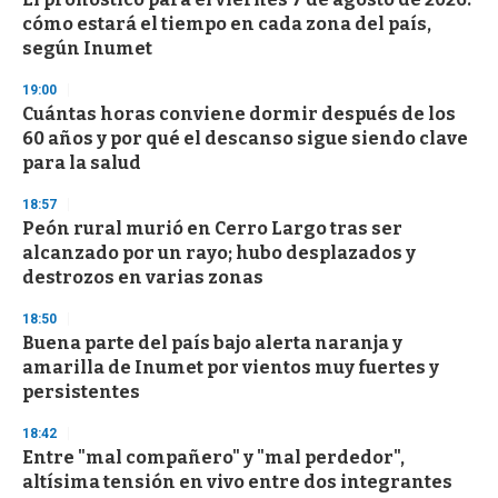
o
cómo estará el tiempo en cada zona del país,
f
según Inumet
3
3
s
19:00
e
Cuántas horas conviene dormir después de los
c
60 años y por qué el descanso sigue siendo clave
o
n
para la salud
d
s
18:57
Peón rural murió en Cerro Largo tras ser
alcanzado por un rayo; hubo desplazados y
destrozos en varias zonas
18:50
Buena parte del país bajo alerta naranja y
amarilla de Inumet por vientos muy fuertes y
persistentes
18:42
Entre "mal compañero" y "mal perdedor",
altísima tensión en vivo entre dos integrantes