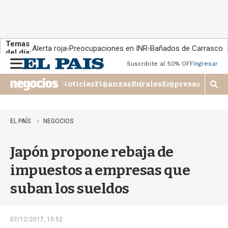
Temas
Alerta roja
Preocupaciones en INR
Bañados de Carrasco
del día:
Suscribite al 50% OFF
Ingresar
M
e
Noticias
Finanzas
Rurales
Empresas
n
M
u
o
s
t
EL PAÍS
NEGOCIOS
r
a
Japón propone rebaja de
r
b
impuestos a empresas que
�
s
suban los sueldos
q
u
e
d
07/12/2017, 15:52