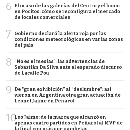
6
El ocaso de las galerías del Centro y el boom
en Pocitos: cómo se reconfigura el mercado
de locales comerciales
7
Gobierno declaró la alerta roja por las
condiciones meteorológicas en varias zonas
del país
8
"No es el mesías": las advertencias de
Sebastián Da Silva ante el esperado discurso
de Lacalle Pou
9
De “gran exhibición” al “deslumbre”: así
vieron en Argentina otra gran actuación de
Leonel Jaime en Peñarol
10
Leo Jaime: de la marca que alcanzó en
apenas cuatro partidos en Peñarol al MVP de
la final con más que gambetas