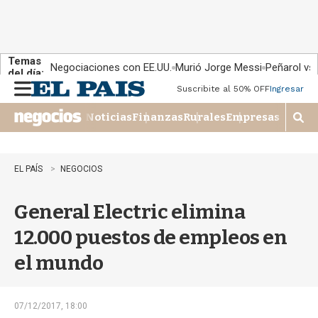
Temas
Negociaciones con EE.UU.
Murió Jorge Messi
Peñarol vs
del día:
Suscribite al 50% OFF
Ingresar
M
e
Noticias
Finanzas
Rurales
Empresas
n
M
u
o
s
t
EL PAÍS
NEGOCIOS
r
a
General Electric elimina
r
b
12.000 puestos de empleos en
�
s
el mundo
q
u
e
d
07/12/2017, 18:00