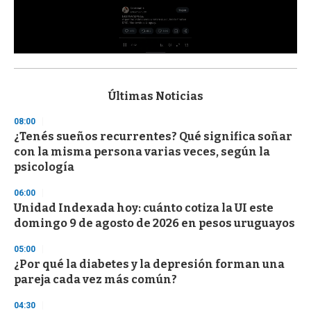
0
s
e
c
Últimas Noticias
o
n
08:00
d
¿Tenés sueños recurrentes? Qué significa soñar
s
o
con la misma persona varias veces, según la
f
psicología
3
3
s
06:00
e
Unidad Indexada hoy: cuánto cotiza la UI este
c
domingo 9 de agosto de 2026 en pesos uruguayos
o
n
d
05:00
s
¿Por qué la diabetes y la depresión forman una
pareja cada vez más común?
04:30