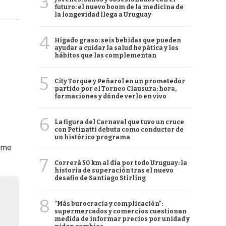
3
futuro: el nuevo boom de la medicina de
la longevidad llega a Uruguay
4
Hígado graso: seis bebidas que pueden
ayudar a cuidar la salud hepática y los
hábitos que las complementan
5
City Torque y Peñarol en un prometedor
partido por el Torneo Clausura: hora,
formaciones y dónde verlo en vivo
6
La figura del Carnaval que tuvo un cruce
con Petinatti debuta como conductor de
un histórico programa
rome
7
Correrá 50 km al día por todo Uruguay: la
historia de superación tras el nuevo
desafío de Santiago Stirling
8
"Más burocracia y complicación":
supermercados y comercios cuestionan
medida de informar precios por unidad y