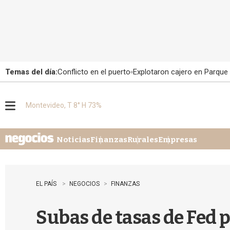
Temas del día:
Conflicto en el puerto
Explotaron cajero en Parque
Montevideo, T 8° H 73%
M
e
n
u
Noticias
Finanzas
Rurales
Empresas
EL PAÍS
NEGOCIOS
FINANZAS
Subas de tasas de Fed 