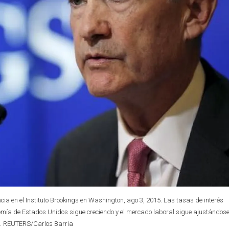
ia en el Instituto Brookings en Washington, ago 3, 2015. Las tasas de interés
nomía de Estados Unidos sigue creciendo y el mercado laboral sigue ajustándose
ll. REUTERS/Carlos Barria