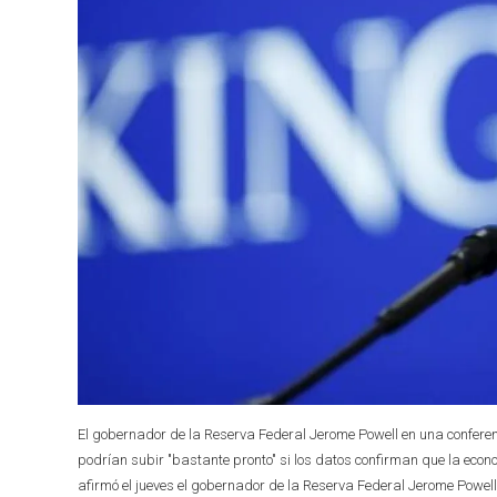
El gobernador de la Reserva Federal Jerome Powell en una conferenc
podrían subir "bastante pronto" si los datos confirman que la eco
afirmó el jueves el gobernador de la Reserva Federal Jerome Powe