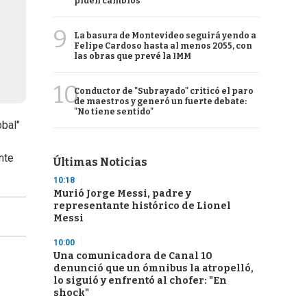
piden cambios
9
La basura de Montevideo seguirá yendo a
Felipe Cardoso hasta al menos 2055, con
las obras que prevé la IMM
10
Conductor de "Subrayado" criticó el paro
de maestros y generó un fuerte debate:
"No tiene sentido"
obal"
nte
Últimas Noticias
10:18
Murió Jorge Messi, padre y
representante histórico de Lionel
Messi
10:00
Una comunicadora de Canal 10
denunció que un ómnibus la atropelló,
lo siguió y enfrentó al chofer: "En
shock"