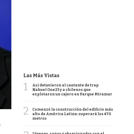
Las Más Vistas
1
Así detuvieron al cantante de trap
Nahuel One23 y a chilenos que
explotaron un cajero en Parque Miramar
2
Comenzó la construcción del edificio más
alto de América Latina: superará los 470
metros
,
Jóvenes, sanos y obsesionados con el