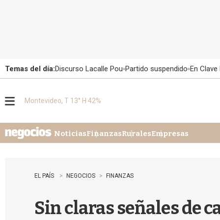
Temas del día:
Discurso Lacalle Pou
Partido suspendido
En Clave 
Montevideo, T 13° H 42%
M
e
n
u
Noticias
Finanzas
Rurales
Empresas
EL PAÍS
NEGOCIOS
FINANZAS
Sin claras señales de c