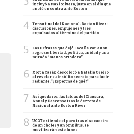
3
incluyó a Maxi Silvera, justo en el día que
anotó en contra ante Boston
4
Tenso final del Nacional-Boston River:
discusiones, empujones y tres
expulsados al término del partido
5
Las 10 frases que dejó Lacalle Pou en su
regreso: libertad, política, unidad y una
mirada “menos ortodoxa”
6
Moria Casán descolocó a Natalia Oreiro
al revelar su insólito secreto para lucir
radiante: "¿Esperma de qué?"
7
Así quedaron las tablas del Clausura,
Anual y Descenso tras la derrota de
Nacional ante Boston River
8
UCOT extiende el paro tras el secuestro
de un chofer y un ómnibus: se
movilizarán este lunes