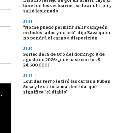
Insólito festejo de gol en Brasil: cayó al
túnel de los vestuarios, se lo anularon y
salió lesionado
21:53
"No me puedo permitir salir campeón
en todos lados y no acá", dijo Bava quien
no pondrá el cargo a disposición
21:39
Sorteo del 5 de Oro del domingo 9 de
agosto de 2026: ¿qué pasó con los $
24.600.000?
21:17
Lourdes Ferro le tiró las cartas a Ruben
Sosa y le salió la más temida: qué
cha argentino en "Subrayado"
significa "el diablo"