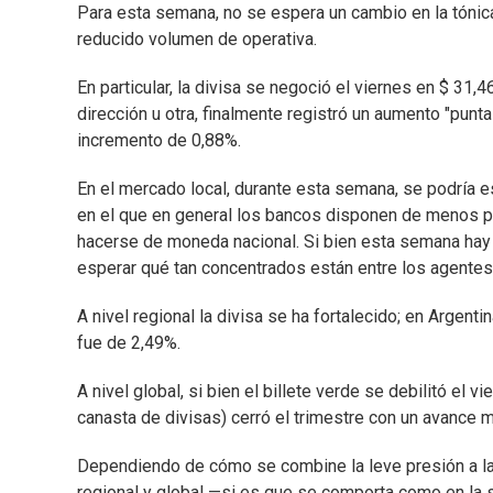
Para esta semana, no se espera un cambio en la tónica 
reducido volumen de operativa.
En particular, la divisa se negoció el viernes en $ 31
dirección u otra, finalmente registró un aumento "pun
incremento de 0,88%.
En el mercado local, durante esta semana, se podría es
en el que en general los bancos disponen de menos p
hacerse de moneda nacional. Si bien esta semana hay 
esperar qué tan concentrados están entre los agentes
A nivel regional la divisa se ha fortalecido; en Argent
fue de 2,49%.
A nivel global, si bien el billete verde se debilitó el v
canasta de divisas) cerró el trimestre con un avance m
Dependiendo de cómo se combine la leve presión a la b
regional y global —si es que se comporta como en la 