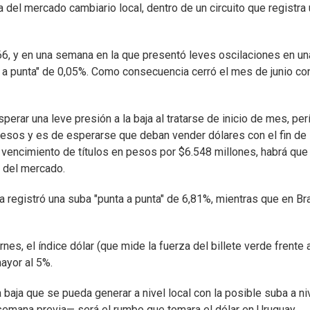
del mercado cambiario local, dentro de un circuito que registra 
,466, y en una semana en la que presentó leves oscilaciones en un
ta a punta" de 0,05%. Como consecuencia cerró el mes de junio co
perar una leve presión a la baja al tratarse de inicio de mes, pe
esos y es de esperarse que deban vender dólares con el fin de
vencimiento de títulos en pesos por $6.548 millones, habrá que
 del mercado.
ina registró una suba "punta a punta" de 6,81%, mientras que en Bra
iernes, el índice dólar (que mide la fuerza del billete verde frente 
ayor al 5%.
aja que se pueda generar a nivel local con la posible suba a ni
semana previa— será el rumbo que tomara el dólar en Uruguay.