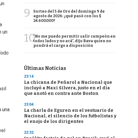
un
9
Sorteo del 5 de Oro del domingo 9 de
agosto de 2026: ¿qué pasó con los $
24.600.000?
a
n un
10
"No me puedo permitir salir campeón en
todos lados y no acá", dijo Bava quien no
pondrá el cargo a disposición
ríodo
Últimas Noticias
23:14
La chicana de Peñarol a Nacional que
incluyó a Maxi Silvera, justo en el día
sil
que anotó en contra ante Boston
23:04
a una
La charla de Eguren en el vestuario de
Nacional, el silencio de los futbolistas y
el enojo de los dirigentes
vel
22:32