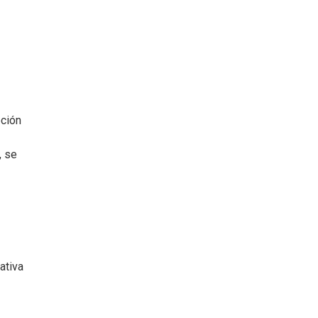
pción
, se
ativa