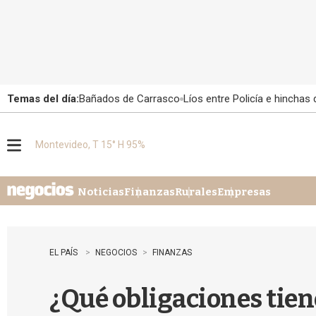
Temas del día:
Bañados de Carrasco
Líos entre Policía e hinchas
Montevideo, T 15° H 95%
M
e
n
u
Noticias
Finanzas
Rurales
Empresas
EL PAÍS
NEGOCIOS
FINANZAS
¿Qué obligaciones tien