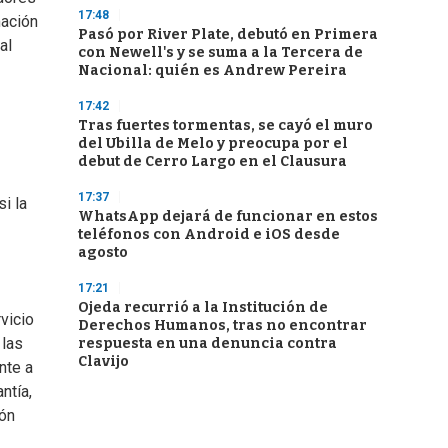
17:48
mación
Pasó por River Plate, debutó en Primera
al
con Newell's y se suma a la Tercera de
Nacional: quién es Andrew Pereira
17:42
Tras fuertes tormentas, se cayó el muro
del Ubilla de Melo y preocupa por el
debut de Cerro Largo en el Clausura
17:37
i la
WhatsApp dejará de funcionar en estos
teléfonos con Android e iOS desde
agosto
17:21
Ojeda recurrió a la Institución de
vicio
Derechos Humanos, tras no encontrar
 las
respuesta en una denuncia contra
Clavijo
nte a
ntía,
ión