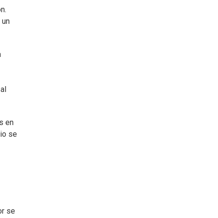
n.
 un
a
al
s en
io se
or se