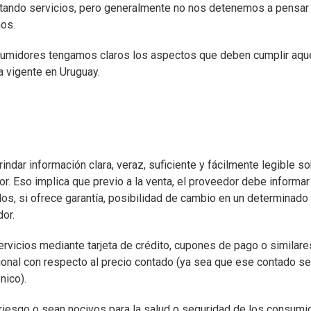
atando servicios, pero generalmente no nos detenemos a pensar
os.
sumidores tengamos claros los aspectos que deben cumplir aqu
a vigente en Uruguay.
indar información clara, veraz, suficiente y fácilmente legible s
r. Eso implica que previo a la venta, el proveedor debe informar
os, si ofrece garantía, posibilidad de cambio en un determinado
or.
rvicios mediante tarjeta de crédito, cupones de pago o similare
ional con respecto al precio contado (ya sea que ese contado se
nico).
 riesgo o sean nocivos para la salud o seguridad de los consum