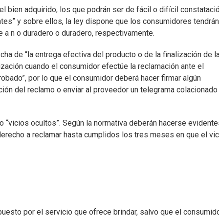
l bien adquirido, los que podrán ser de fácil o difícil constatació
tes” y sobre ellos, la ley dispone que los consumidores tendrán
 e a n o duradero o duradero, respectivamente.
ha de “la entrega efectiva del producto o de la finalización de l
lización cuando el consumidor efectúe la reclamación ante el
bado”, por lo que el consumidor deberá hacer firmar algún
ón del reclamo o enviar al proveedor un telegrama colacionado 
mo “vicios ocultos”. Según la normativa deberán hacerse evidente
erecho a reclamar hasta cumplidos los tres meses en que el vic
puesto por el servicio que ofrece brindar, salvo que el consumid