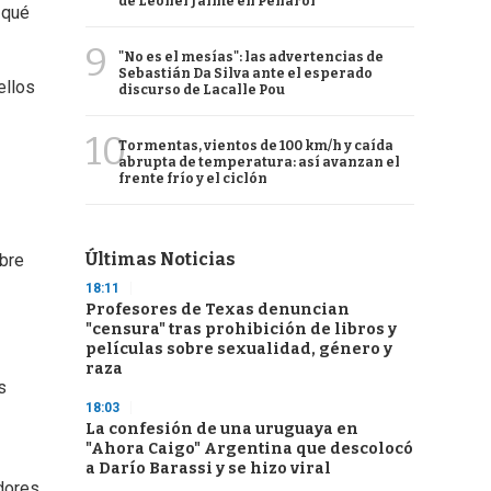
de Leonel Jaime en Peñarol
 qué
9
"No es el mesías": las advertencias de
Sebastián Da Silva ante el esperado
ellos
discurso de Lacalle Pou
10
Tormentas, vientos de 100 km/h y caída
abrupta de temperatura: así avanzan el
frente frío y el ciclón
Últimas Noticias
obre
18:11
Profesores de Texas denuncian
"censura" tras prohibición de libros y
películas sobre sexualidad, género y
raza
s
18:03
La confesión de una uruguaya en
"Ahora Caigo" Argentina que descolocó
a Darío Barassi y se hizo viral
idores