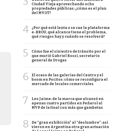
3
Ciudad Vieja aprovechando ocho
propiedades públicas: ¿cómo es el plan
del MVOT?
4
¿Por qué está lenta o se cae la plataforma
e-BROU, qué alcance tiene el problema,
qué riesgos hay y cuándo se resolverá?
5
Cómo fue el siniestro de tránsito por el
que murió Gabriel Rossi, secretario
general de Drogas
6
El ocaso de las galerías del Centro y el
boom en Pocitos: cómo se reconfigura el
mercado de locales comerciales
7
Leo Jaime: de la marca que alcanzó en
apenas cuatro partidos en Peñarol al
MVP de la final con más que gambetas
8
De “gran exhibición” al “deslumbre”: así
vieron en Argentina otra gran actuación