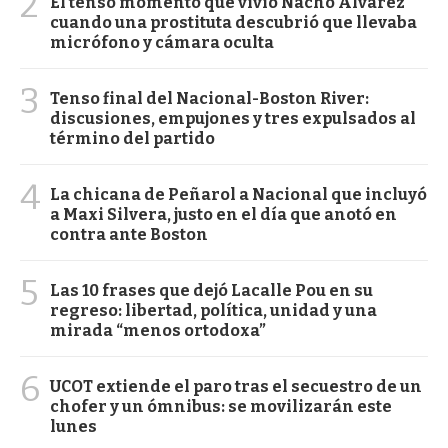
2
El tenso momento que vivió Nacho Álvarez
cuando una prostituta descubrió que llevaba
micrófono y cámara oculta
3
Tenso final del Nacional-Boston River:
discusiones, empujones y tres expulsados al
término del partido
4
La chicana de Peñarol a Nacional que incluyó
a Maxi Silvera, justo en el día que anotó en
contra ante Boston
5
Las 10 frases que dejó Lacalle Pou en su
regreso: libertad, política, unidad y una
mirada “menos ortodoxa”
6
UCOT extiende el paro tras el secuestro de un
chofer y un ómnibus: se movilizarán este
lunes