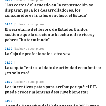
04:00
Exclusivo suscriptores
e
"Los costos del acuerdo en la construcción se
c
disparan para los desarrolladores, los
o
n
consumidores finales e incluso, el Estado"
d
s
04:00
Exclusivo suscriptores
El secretario del Tesoro de Estados Unidos
sostiene que la creciente brecha entre ricos y
pobres "ha terminado"
04:00
Exclusivo suscriptores
La Caja de profesionales, otra vez
04:00
La sequía "entra" al dato de actividad económica:
¿es solo eso?
04:00
Exclusivo suscriptores
Los incentivos patas para arriba: por qué el PIB
puede crecer mientras destruye bienestar
04:00