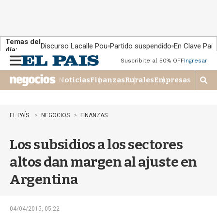
Temas del
Discurso Lacalle Pou
Partido suspendido
En Clave País
día:
Suscribite al 50% OFF
Ingresar
M
e
Noticias
Finanzas
Rurales
Empresas
n
M
u
o
s
t
EL PAÍS
NEGOCIOS
FINANZAS
r
a
Los subsidios a los sectores
r
b
altos dan margen al ajuste en
�
s
Argentina
q
u
e
d
04/04/2015, 05:22