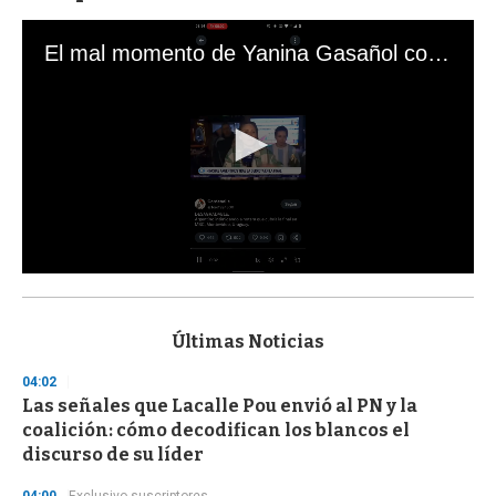
El mal momento de Yanina Gasañol con un hincha argentino en "Subrayado"
0
s
e
c
Últimas Noticias
o
n
04:02
d
Las señales que Lacalle Pou envió al PN y la
s
o
coalición: cómo decodifican los blancos el
f
discurso de su líder
3
3
s