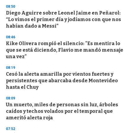
s
08:50
Diego Aguirre sobre Leonel Jaime en Peñarol:
“Lo vimos el primer día y jodíamos con que nos
habían dado a Messi”
08:46
Kike Olivera rompió el silencio: "Es mentira lo
que se está diciendo, Flavio me mandó mensaje
una vez"
08:19
Cesó la alerta amarilla por vientos fuertes y
persistentes que abarcaba desde Montevideo
hasta el Chuy
08:09
Un muerto, miles de personas sin luz, árboles
caídos y techos volados por el temporal que
ameritó alerta roja
07:52