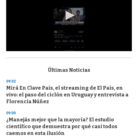
0
s
e
c
Últimas Noticias
o
n
09:02
d
Mirá En Clave País, el streaming de El País, en
s
o
vivo: el paso del ciclón en Uruguay y entrevista a
f
Florencia Núñez
3
3
s
09:00
e
¿Manejás mejor que la mayoría? El estudio
c
científico que demuestra por qué casi todos
o
n
caemos en esta ilusión
d