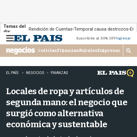
Temas del
Rendición de Cuentas
Temporal causa destrozos
En 
día:
Suscribite al 50% OFF
Ingresar
M
e
Noticias
Finanzas
Rurales
Empresas
n
M
u
o
s
t
EL PAÍS
NEGOCIOS
FINANZAS
r
a
Locales de ropa y artículos de
r
b
segunda mano: el negocio que
�
s
surgió como alternativa
q
u
económica y sustentable
e
d