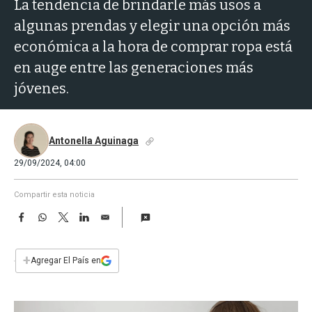
a
La tendencia de brindarle más usos a
algunas prendas y elegir una opción más
económica a la hora de comprar ropa está
en auge entre las generaciones más
jóvenes.
Antonella Aguinaga
29/09/2024, 04:00
Compartir esta noticia
F
W
T
L
E
a
h
w
i
m
c
a
i
n
a
e
t
t
k
i
+
Agregar El País en
b
s
t
e
l
o
A
e
d
o
p
r
I
k
p
n