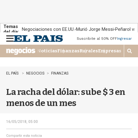
Temas
Negociaciones con EE.UU.
Murió Jorge Messi
Peñarol vs
del día:
Suscribite al 50% OFF
Ingresar
M
e
Noticias
Finanzas
Rurales
Empresas
n
M
u
o
s
t
EL PAÍS
NEGOCIOS
FINANZAS
r
a
La racha del dólar: sube $ 3 en
r
b
menos de un mes
�
s
q
u
16/05/2018, 05:00
e
d
Compartir esta noticia