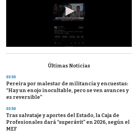
0
s
e
c
Últimas Noticias
o
n
03:50
d
Pereira por malestar de militancia y encuestas:
s
o
“Hay un enojo inocultable, pero se ven avances y
f
es reversible”
3
3
s
03:50
e
Tras salvataje y aportes del Estado, la Caja de
c
Profesionales dará “superávit” en 2026, según el
o
n
MEF
d
s