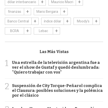
dólar interbancario
Mauricio Macri
finanzas
Mario Bergara
Banco Central
índice dólar
Moody’s
BCRA
Lebac
Las Más Vistas
1
Una estrella de la televisión argentina fue a
ver el show de Gustaf y quedó deslumbrada:
"Quiero trabajar con vos"
2
Suspensión de City Torque-Peñarol complica
el Clausura: posibles soluciones y la polémica
por el clásico