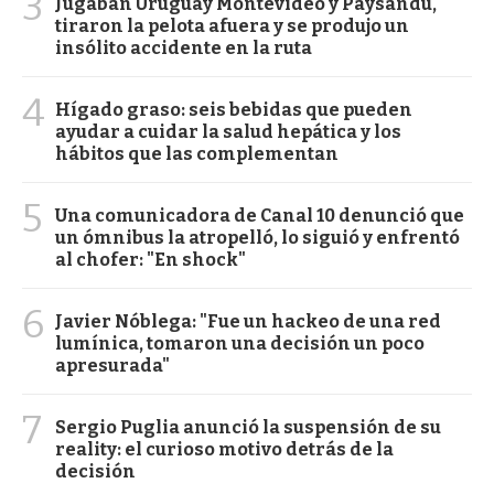
3
Jugaban Uruguay Montevideo y Paysandú,
tiraron la pelota afuera y se produjo un
insólito accidente en la ruta
4
Hígado graso: seis bebidas que pueden
ayudar a cuidar la salud hepática y los
hábitos que las complementan
5
Una comunicadora de Canal 10 denunció que
un ómnibus la atropelló, lo siguió y enfrentó
al chofer: "En shock"
6
Javier Nóblega: "Fue un hackeo de una red
lumínica, tomaron una decisión un poco
apresurada"
7
Sergio Puglia anunció la suspensión de su
reality: el curioso motivo detrás de la
decisión