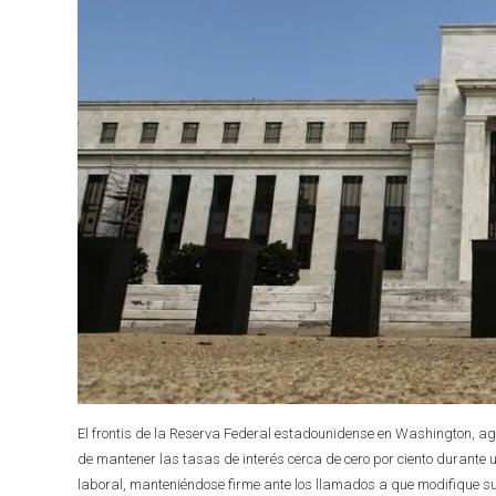
El frontis de la Reserva Federal estadounidense en Washington, a
de mantener las tasas de interés cerca de cero por ciento durante 
laboral, manteniéndose firme ante los llamados a que modifique 