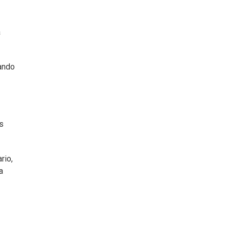
a
jando
s
rio,
a