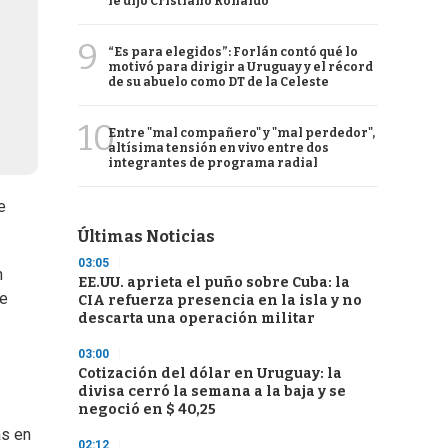
le dijo Cristiano Ronaldo
9
“Es para elegidos”: Forlán contó qué lo
motivó para dirigir a Uruguay y el récord
de su abuelo como DT de la Celeste
10
Entre "mal compañero" y "mal perdedor",
altísima tensión en vivo entre dos
integrantes de programa radial
e
Últimas Noticias
03:05
n
EE.UU. aprieta el puño sobre Cuba: la
de
CIA refuerza presencia en la isla y no
descarta una operación militar
03:00
Cotización del dólar en Uruguay: la
divisa cerró la semana a la baja y se
negoció en $ 40,25
as en
02:12