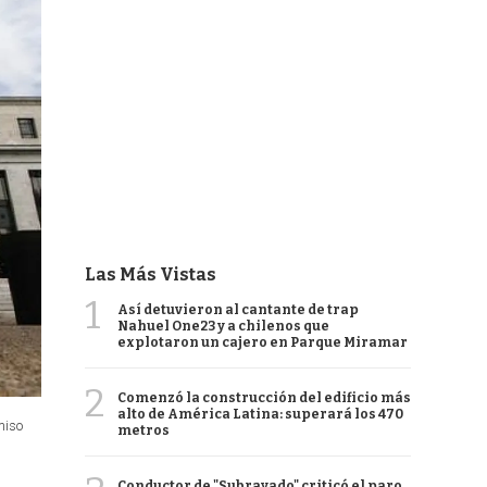
Las Más Vistas
1
Así detuvieron al cantante de trap
Nahuel One23 y a chilenos que
explotaron un cajero en Parque Miramar
2
Comenzó la construcción del edificio más
alto de América Latina: superará los 470
miso
metros
Conductor de "Subrayado" criticó el paro