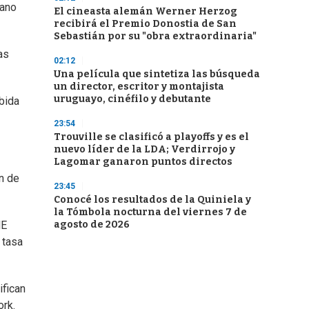
iano
El cineasta alemán Werner Herzog
recibirá el Premio Donostia de San
Sebastián por su "obra extraordinaria"
as
02:12
Una película que sintetiza las búsqueda
un director, escritor y montajista
uruguayo, cinéfilo y debutante
bida
23:54
Trouville se clasificó a playoffs y es el
nuevo líder de la LDA; Verdirrojo y
Lagomar ganaron puntos directos
n de
23:45
Conocé los resultados de la Quiniela y
la Tómbola nocturna del viernes 7 de
agosto de 2026
ME
 tasa
ifican
ork.