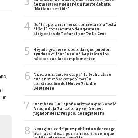
3
de maestros y generó un fuerte debate:
"No tiene sentido"
4
De "la operación no se concretará" a "está
difícil": contrapunto de agentes y
dirigentes de Peñarol por De La Cruz
5
Hígado graso: seis bebidas que pueden
ayudar a cuidar la salud hepática y los
hábitos que las complementan
6
“Inicia una nueva etapa”: la fecha clave
año.
que anunció Liverpool por la
construcción del Nuevo Estadio
Belvedere
el
 un
7
¡Bombazo! En España afirman que Ronald
Araujo deja Barcelona y será nuevo
jugador del Liverpool de Inglaterra
8
Georgina Rodríguez publicó un descargo
tras las críticas por su físico y reveló qué