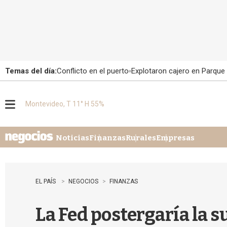
Temas del día:
Conflicto en el puerto
Explotaron cajero en Parque
Montevideo, T 11° H 55%
M
e
n
u
Noticias
Finanzas
Rurales
Empresas
EL PAÍS
NEGOCIOS
FINANZAS
La Fed postergaría la su