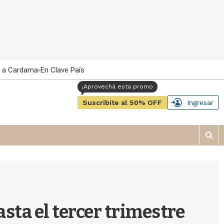
 a Cardama
En Clave País
Suscribite al 50% OFF
Ingresar
M
o
s
t
r
a
r
asta el tercer trimestre
b
�