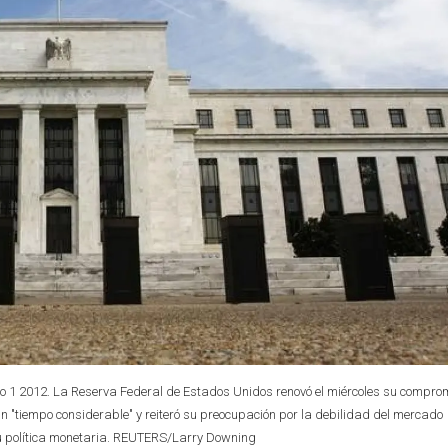
go 1 2012. La Reserva Federal de Estados Unidos renovó el miércoles su compro
un "tiempo considerable" y reiteró su preocupación por la debilidad del mercado
su política monetaria. REUTERS/Larry Downing