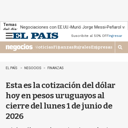
Temas
Negociaciones con EE.UU.
Murió Jorge Messi
Peñarol vs
del día:
Suscribite al 50% OFF
Ingresar
M
e
Noticias
Finanzas
Rurales
Empresas
n
M
u
o
s
t
EL PAÍS
NEGOCIOS
FINANZAS
r
a
Esta es la cotización del dólar
r
b
hoy en pesos uruguayos al
�
s
cierre del lunes 1 de junio de
q
u
2026
e
d