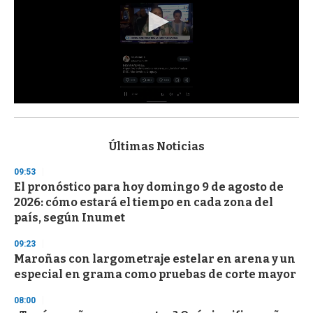
0
s
e
c
Últimas Noticias
o
n
09:53
d
El pronóstico para hoy domingo 9 de agosto de
s
o
2026: cómo estará el tiempo en cada zona del
f
país, según Inumet
3
3
s
09:23
e
Maroñas con largometraje estelar en arena y un
c
especial en grama como pruebas de corte mayor
o
n
d
08:00
s