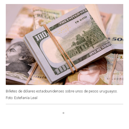
o
p
r
I
k
p
n
Billetes de dólares estadounidenses sobre unos de pesos uruguayos.
Foto: Estefanía Leal