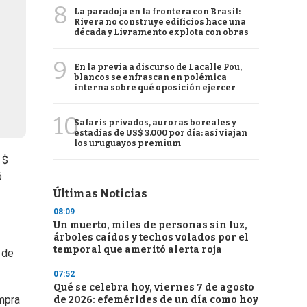
8
La paradoja en la frontera con Brasil:
Rivera no construye edificios hace una
década y Livramento explota con obras
9
En la previa a discurso de Lacalle Pou,
blancos se enfrascan en polémica
interna sobre qué oposición ejercer
10
Safaris privados, auroras boreales y
estadías de US$ 3.000 por día: así viajan
los uruguayos premium
 $
ó
Últimas Noticias
08:09
Un muerto, miles de personas sin luz,
árboles caídos y techos volados por el
temporal que ameritó alerta roja
 de
07:52
Qué se celebra hoy, viernes 7 de agosto
ompra
de 2026: efemérides de un día como hoy