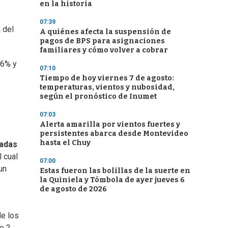
en la historia
07:39
 del
A quiénes afecta la suspensión de
pagos de BPS para asignaciones
familiares y cómo volver a cobrar
,6% y
07:10
Tiempo de hoy viernes 7 de agosto:
temperaturas, vientos y nubosidad,
según el pronóstico de Inumet
07:03
Alerta amarilla por vientos fuertes y
persistentes abarca desde Montevideo
hasta el Chuy
xadas
l cual
07:00
un
Estas fueron las bolillas de la suerte en
la Quiniela y Tómbola de ayer jueves 6
de agosto de 2026
de los
e 2