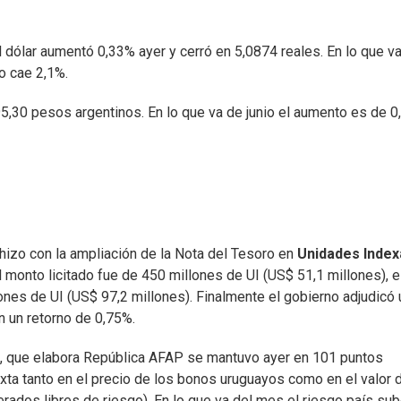
el dólar aumentó 0,33% ayer y cerró en 5,0874 reales. En lo que va
ño cae 2,1%.
 95,30 pesos argentinos. En lo que va de junio el aumento es de 0
 hizo con la ampliación de la Nota del Tesoro en
Unidades Inde
l monto licitado fue de 450 millones de UI (US$ 51,1 millones), e
nes de UI (US$ 97,2 millones). Finalmente el gobierno adjudicó 
n un retorno de 0,75%.
UBI, que elabora República AFAP se mantuvo ayer en 101 puntos
ixta tanto en el precio de los bonos uruguayos como en el valor 
ados libres de riesgo). En lo que va del mes el riesgo país sub