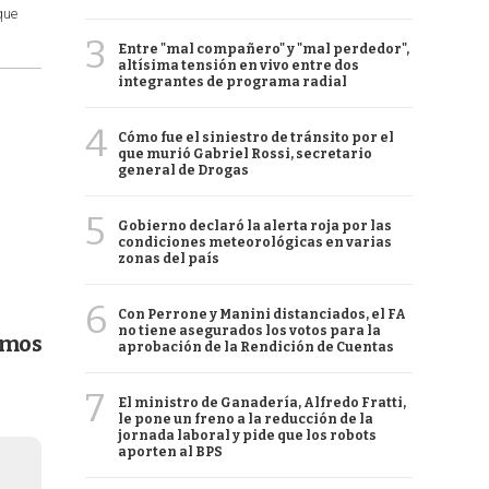
que
3
Entre "mal compañero" y "mal perdedor",
altísima tensión en vivo entre dos
integrantes de programa radial
4
Cómo fue el siniestro de tránsito por el
que murió Gabriel Rossi, secretario
general de Drogas
5
Gobierno declaró la alerta roja por las
condiciones meteorológicas en varias
zonas del país
6
Con Perrone y Manini distanciados, el FA
no tiene asegurados los votos para la
imos
aprobación de la Rendición de Cuentas
7
El ministro de Ganadería, Alfredo Fratti,
le pone un freno a la reducción de la
jornada laboral y pide que los robots
aporten al BPS