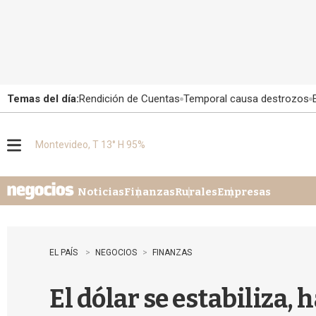
Temas del día:
Rendición de Cuentas
Temporal causa destrozos
Montevideo, T 13° H 95%
M
e
n
u
Noticias
Finanzas
Rurales
Empresas
EL PAÍS
NEGOCIOS
FINANZAS
El dólar se estabiliza,