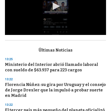
0
s
e
c
Últimas Noticias
o
n
13:25
d
Ministerio del Interior abrió llamado laboral
s
o
con sueldo de $63.937 para 223 cargos
f
3
13:22
3
s
Florencia Núñez: su gira por Uruguay y el consejo
e
de Jorge Drexler que la impulsó a probar suerte
c
en Madrid
o
n
d
13:22
s
El tercer país más pequeño del planeta oficializó