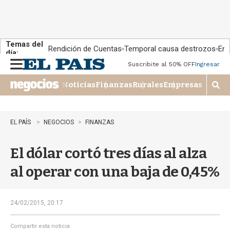
Temas del
Rendición de Cuentas
Temporal causa destrozos
En 
día:
Suscribite al 50% OFF
Ingresar
M
e
Noticias
Finanzas
Rurales
Empresas
n
M
u
o
s
t
EL PAÍS
NEGOCIOS
FINANZAS
r
a
El dólar cortó tres días al alza
r
b
al operar con una baja de 0,45%
�
s
q
u
24/02/2015, 20:17
e
d
Compartir esta noticia