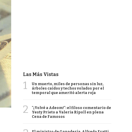
Las Más Vistas
1
Un muerto, miles de personas sin luz,
árboles caídos y techos volados por el
temporal que ameritó alerta roja
2
"¡Volvé a Adeom!": el filoso comentario de
Yesty Prieto a Valeria Ripoll en plena
Cena de Famosos
El ministro de Ganadería, Alfredo Fratti,