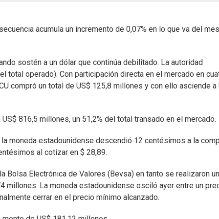
nsecuencia acumula un incremento de 0,07% en lo que va del mes
ando sostén a un dólar que continúa debilitado. La autoridad
l total operado). Con participación directa en el mercado en cua
BCU compró un total de US$ 125,8 millones y con ello asciende a
a US$ 816,5 millones, un 51,2% del total transado en el mercado.
U) la moneda estadounidense descendió 12 centésimos a la comp
entésimos al cotizar en $ 28,89.
la Bolsa Electrónica de Valores (Bevsa) en tanto se realizaron un
4 millones. La moneda estadounidense osciló ayer entre un pre
inalmente cerrar en el precio mínimo alcanzado.
un monto de US$ 181,12 millones.