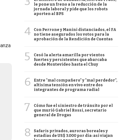
3
le pone un freno a la reducción de la
jornada laboral y pide que los robots
aporten al BPS
4
Con Perrone y Manini distanciados, el FA
no tiene asegurados los votos para la
aprobación de la Rendición de Cuentas
canza
5
Cesó la alerta amarilla por vientos
fuertes y persistentes que abarcaba
desde Montevideo hasta el Chuy
6
Entre "mal compañero" y "mal perdedor",
altísima tensión en vivo entre dos
integrantes de programa radial
7
Cómo fue el siniestro de tránsito por el
que murió Gabriel Rossi, secretario
general de Drogas
8
Safaris privados, auroras boreales y
estadías de US$ 3.000 por día: así viajan