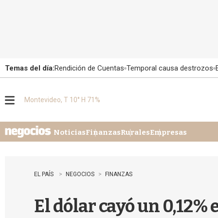
Temas del día:
Rendición de Cuentas
Temporal causa destrozos
Montevideo, T 10° H 71%
M
e
n
u
Noticias
Finanzas
Rurales
Empresas
EL PAÍS
NEGOCIOS
FINANZAS
El dólar cayó un 0,12%