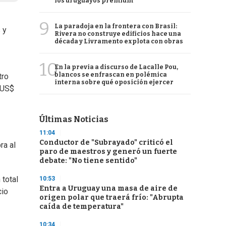
los uruguayos premium
9
La paradoja en la frontera con Brasil:
 y
Rivera no construye edificios hace una
década y Livramento explota con obras
10
En la previa a discurso de Lacalle Pou,
blancos se enfrascan en polémica
tro
interna sobre qué oposición ejercer
 US$
Últimas Noticias
11:04
Conductor de "Subrayado" criticó el
ra al
paro de maestros y generó un fuerte
debate: "No tiene sentido"
 total
10:53
Entra a Uruguay una masa de aire de
cio
origen polar que traerá frío: "Abrupta
caída de temperatura"
10:34