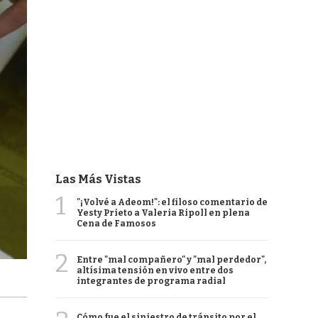
Las Más Vistas
1
"¡Volvé a Adeom!": el filoso comentario de
Yesty Prieto a Valeria Ripoll en plena
Cena de Famosos
2
Entre "mal compañero" y "mal perdedor",
altísima tensión en vivo entre dos
integrantes de programa radial
Cómo fue el siniestro de tránsito por el