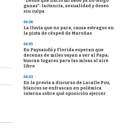
“Desde que nació mi bebé ya no tengo
ganas”: lactancia, sexualidad y deseo
sin culpa
04:06
La lluvia que no para, causa estragos en
la pista de césped de Maroñas
04:05
En Paysandú y Florida esperan que
decenas de miles vayan a ver al Papa;
buscan lugares para las misas al aire
libre
04:03
En la previa a discurso de Lacalle Pou,
blancos se enfrascan en polémica
interna sobre qué oposición ejercer