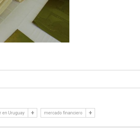
r en Uruguay
mercado financiero