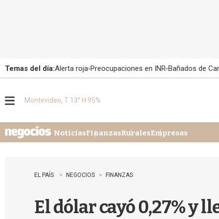
Temas del día:
Alerta roja
Preocupaciones en INR
Bañados de Ca
Montevideo, T 13° H 95%
M
e
n
u
Noticias
Finanzas
Rurales
Empresas
EL PAÍS
NEGOCIOS
FINANZAS
El dólar cayó 0,27% y l