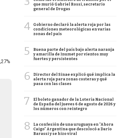
3
que murió Gabriel Rossi, secretario
general de Drogas
4
Gobierno declaró la alerta roja por las
condiciones meteorológicas en varias
zonas del país
5
Buena parte del país bajo alerta naranja
y amarilla de Inumet por vientos muy
fuertes y persistentes
0,27%
6
Director del Sinae explicó qué implica la
alerta roja para zonas costeras y qué
pasa con las clases
7
El boleto ganador de la Lotería Nacional
de España del jueves 6 de agosto de 2026 y
los números con reintegro
8
La confesión de una uruguaya en "Ahora
Caigo" Argentina que descolocó a Darío
Barassi y se hizo viral