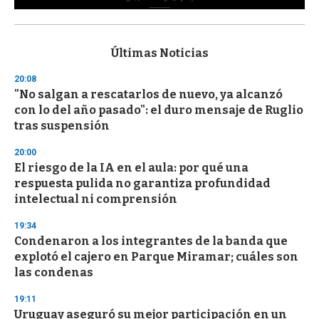
0
s
e
c
Últimas Noticias
o
n
20:08
d
"No salgan a rescatarlos de nuevo, ya alcanzó
s
o
con lo del año pasado": el duro mensaje de Ruglio
f
tras suspensión
3
3
s
20:00
e
El riesgo de la IA en el aula: por qué una
c
respuesta pulida no garantiza profundidad
o
n
intelectual ni comprensión
d
s
19:34
Condenaron a los integrantes de la banda que
explotó el cajero en Parque Miramar; cuáles son
las condenas
19:11
Uruguay aseguró su mejor participación en un