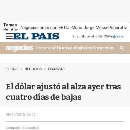
Temas
Negociaciones con EE.UU.
Murió Jorge Messi
Peñarol vs
del día:
Suscribite al 50% OFF
Ingresar
M
e
Noticias
Finanzas
Rurales
Empresas
n
M
u
o
s
t
EL PAÍS
NEGOCIOS
FINANZAS
r
a
El dólar ajustó al alza ayer tras
r
b
cuatro días de bajas
�
s
q
u
08/04/2015, 05:00
e
d
Compartir esta noticia