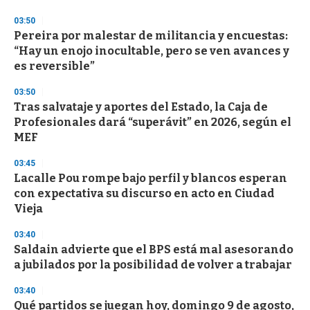
o
n
03:50
d
Pereira por malestar de militancia y encuestas:
s
o
“Hay un enojo inocultable, pero se ven avances y
f
es reversible”
3
3
s
03:50
e
Tras salvataje y aportes del Estado, la Caja de
c
Profesionales dará “superávit” en 2026, según el
o
n
MEF
d
s
03:45
Lacalle Pou rompe bajo perfil y blancos esperan
con expectativa su discurso en acto en Ciudad
Vieja
03:40
Saldain advierte que el BPS está mal asesorando
a jubilados por la posibilidad de volver a trabajar
03:40
Qué partidos se juegan hoy, domingo 9 de agosto,