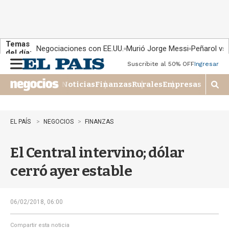
Temas
Negociaciones con EE.UU.
Murió Jorge Messi
Peñarol vs
del día:
Suscribite al 50% OFF
Ingresar
M
e
Noticias
Finanzas
Rurales
Empresas
n
M
u
o
s
t
EL PAÍS
NEGOCIOS
FINANZAS
r
a
El Central intervino; dólar
r
b
cerró ayer estable
�
s
q
u
06/02/2018, 06:00
e
d
Compartir esta noticia