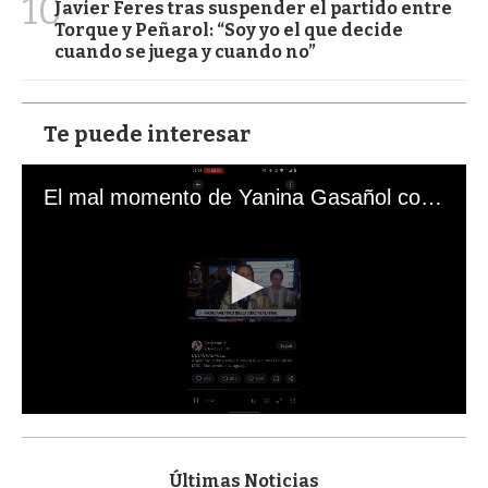
10
Javier Feres tras suspender el partido entre
Torque y Peñarol: “Soy yo el que decide
cuando se juega y cuando no”
Te puede interesar
El mal momento de Yanina Gasañol con un hincha argentino en "Subrayado"
0
s
e
c
Últimas Noticias