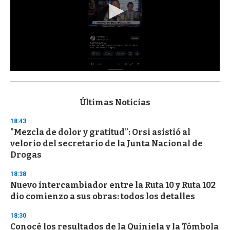
0
s
e
c
Últimas Noticias
o
n
18:43
d
"Mezcla de dolor y gratitud": Orsi asistió al
s
o
velorio del secretario de la Junta Nacional de
f
Drogas
3
3
s
18:38
e
Nuevo intercambiador entre la Ruta 10 y Ruta 102
c
dio comienzo a sus obras: todos los detalles
o
n
d
18:30
s
Conocé los resultados de la Quiniela y la Tómbola