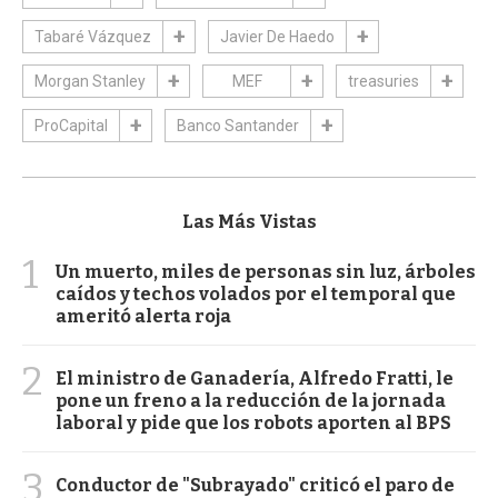
Tabaré Vázquez
Javier De Haedo
Morgan Stanley
MEF
treasuries
ProCapital
Banco Santander
Las Más Vistas
1
Un muerto, miles de personas sin luz, árboles
caídos y techos volados por el temporal que
ameritó alerta roja
2
El ministro de Ganadería, Alfredo Fratti, le
pone un freno a la reducción de la jornada
laboral y pide que los robots aporten al BPS
3
Conductor de "Subrayado" criticó el paro de