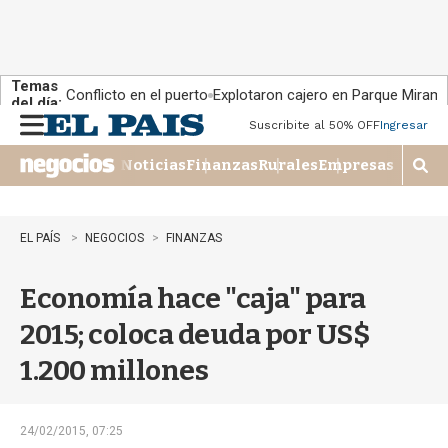
Temas
Conflicto en el puerto
Explotaron cajero en Parque Miram
del día:
Suscribite al 50% OFF
Ingresar
M
e
Noticias
Finanzas
Rurales
Empresas
n
M
u
o
s
t
EL PAÍS
NEGOCIOS
FINANZAS
r
a
Economía hace "caja" para
r
b
2015; coloca deuda por US$
�
s
1.200 millones
q
u
e
d
24/02/2015, 07:25