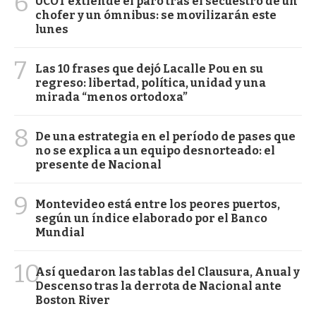
6
UCOT extiende el paro tras el secuestro de un
chofer y un ómnibus: se movilizarán este
lunes
7
Las 10 frases que dejó Lacalle Pou en su
regreso: libertad, política, unidad y una
mirada “menos ortodoxa”
8
De una estrategia en el período de pases que
no se explica a un equipo desnorteado: el
presente de Nacional
9
Montevideo está entre los peores puertos,
según un índice elaborado por el Banco
Mundial
10
Así quedaron las tablas del Clausura, Anual y
Descenso tras la derrota de Nacional ante
Boston River