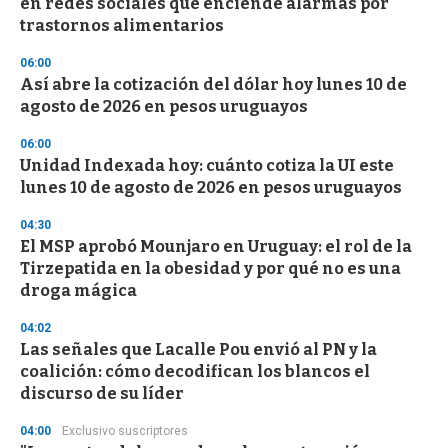
en redes sociales que enciende alarmas por
f
trastornos alimentarios
3
3
s
06:00
e
Así abre la cotización del dólar hoy lunes 10 de
c
agosto de 2026 en pesos uruguayos
o
n
d
06:00
s
Unidad Indexada hoy: cuánto cotiza la UI este
lunes 10 de agosto de 2026 en pesos uruguayos
04:30
El MSP aprobó Mounjaro en Uruguay: el rol de la
Tirzepatida en la obesidad y por qué no es una
droga mágica
04:02
Las señales que Lacalle Pou envió al PN y la
coalición: cómo decodifican los blancos el
discurso de su líder
04:00
Exclusivo suscriptores