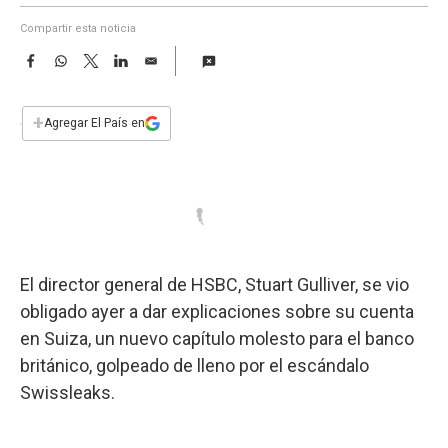
a
Compartir esta noticia
F
W
T
L
E
a
h
w
i
m
c
a
i
n
a
e
t
t
k
i
+
Agregar El País en
b
s
t
e
l
o
A
e
d
o
p
r
I
k
p
n
El director general de HSBC, Stuart Gulliver, se vio
obligado ayer a dar explicaciones sobre su cuenta
en Suiza, un nuevo capítulo molesto para el banco
británico, golpeado de lleno por el escándalo
Swissleaks.