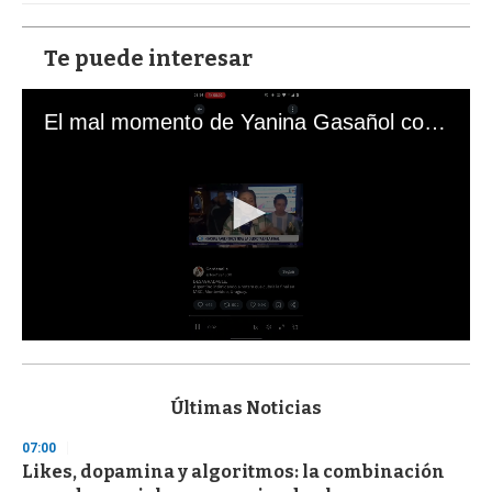
Te puede interesar
El mal momento de Yanina Gasañol con un hincha argentino en "Subrayado"
0
s
e
c
Últimas Noticias
o
n
07:00
d
Likes, dopamina y algoritmos: la combinación
s
o