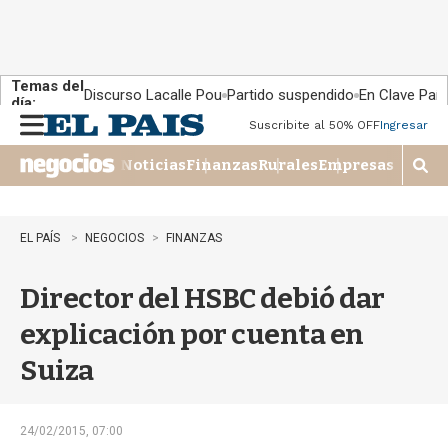
Temas del
Discurso Lacalle Pou
Partido suspendido
En Clave País
día:
Suscribite al 50% OFF
Ingresar
M
e
Noticias
Finanzas
Rurales
Empresas
n
M
u
o
s
t
EL PAÍS
NEGOCIOS
FINANZAS
r
a
Director del HSBC debió dar
r
b
explicación por cuenta en
�
s
Suiza
q
u
e
d
24/02/2015, 07:00