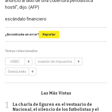
anuncio al lado de una cobertura periodística
hostil", dijo. (AFP)
escándalo financiero
¿Encontraste un error?
Reportar
Temas relacionados
HSBC
evasión de impuestos
SwissLeaks
Las Más Vistas
1
La charla de Eguren en el vestuario de
Nacional, el silencio de los futbolistas y el