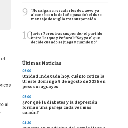
9
"No salgan a rescatarlos de nuevo, ya
alcanzó con lo del año pasado": el duro
mensaje de Ruglio tras suspensión
10
Javier Feres tras suspender el partido
entre Torque y Peñarol: “Soy yo el que
decide cuando se juega y cuando no”
 el
Últimas Noticias
06:00
Unidad Indexada hoy: cuánto cotiza la
UI este domingo 9 de agosto de 2026 en
óricos
pesos uruguayos
05:00
¿Por qué la diabetes y la depresión
ro al
forman una pareja cada vez más
.
común?
04:30