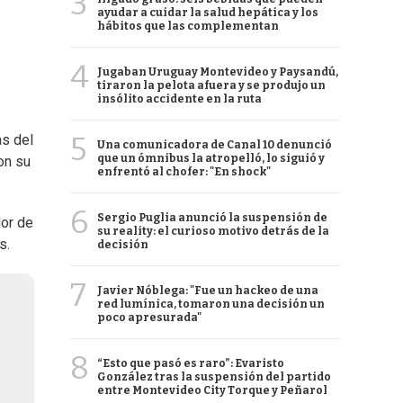
3
ayudar a cuidar la salud hepática y los
hábitos que las complementan
4
Jugaban Uruguay Montevideo y Paysandú,
tiraron la pelota afuera y se produjo un
insólito accidente en la ruta
5
as del
Una comunicadora de Canal 10 denunció
que un ómnibus la atropelló, lo siguió y
on su
enfrentó al chofer: "En shock"
6
Sergio Puglia anunció la suspensión de
dor de
su reality: el curioso motivo detrás de la
s.
decisión
7
Javier Nóblega: "Fue un hackeo de una
red lumínica, tomaron una decisión un
poco apresurada"
8
“Esto que pasó es raro”: Evaristo
González tras la suspensión del partido
entre Montevideo City Torque y Peñarol