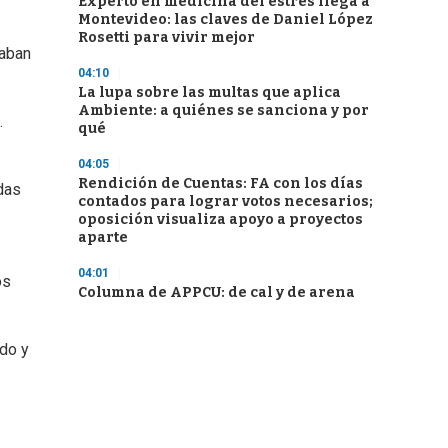
Experto en medicina del estrés llega a
Montevideo: las claves de Daniel López
Rosetti para vivir mejor
raban
04:10
La lupa sobre las multas que aplica
Ambiente: a quiénes se sanciona y por
.
qué
04:05
Rendición de Cuentas: FA con los días
das
contados para lograr votos necesarios;
oposición visualiza apoyo a proyectos
aparte
04:01
os
Columna de APPCU: de cal y de arena
ndo y