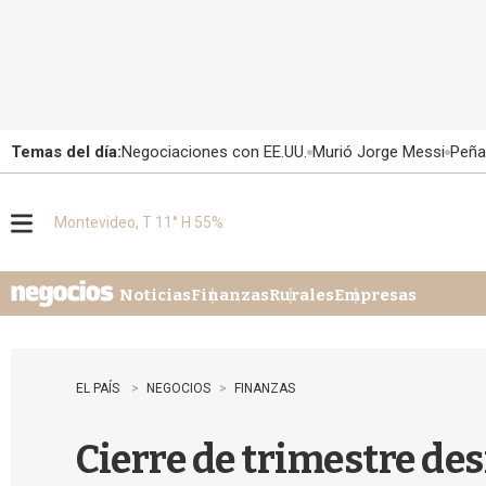
Temas del día:
Negociaciones con EE.UU.
Murió Jorge Messi
Peña
Montevideo, T 11° H 55%
M
e
n
u
Noticias
Finanzas
Rurales
Empresas
EL PAÍS
NEGOCIOS
FINANZAS
Cierre de trimestre des